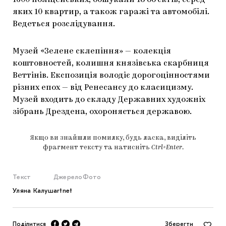
1600 поліцейських, обшукали 18 об’єктів, серед
яких 10 квартир, а також гаражі та автомобілі.
Ведеться розслідування.
Музей «Зелене склепіння» — колекція
коштовностей, колишня князівська скарбниця
Веттінів. Експозиція володіє дорогоцінностями
різних епох — від Ренесансу до класицизму.
Музей входить до складу Державних художніх
зібрань Дрездена, охороняється державою.
Якщо ви знайшли помилку, будь ласка, виділіть
фрагмент тексту та натисніть
Ctrl+Enter
.
Текст
Джерело
Фото
Уляна Калуш
artnet
Поділитися
Зберегти