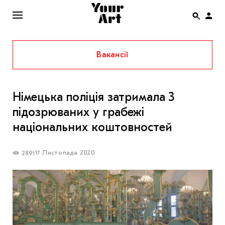
Вакансії
ENG
НОВИНИ
Німецька поліція затримала 3
АФІША
підозрюваних у грабежі
ІНТЕРВ’Ю
національних коштовностей
СТАТТІ
17 Листопада 2020
2891
КОЛОНКИ
СПЕЦПРОЄКТИ
THE UKRAINIAN PAVILION AT VENICE BIENNALE
2022