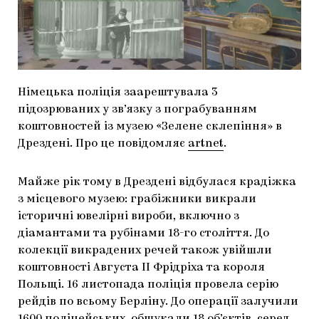
МАРІУПОЛЬСЬКІ МАРГІНАЛІЇ
ДОСЛІДНИЦЬКА ПЛАТФОРМА
ЗАПАЛЕННЯ
Німецька поліція заарештувала 3
CARPATHIAN CULT ПРО РІЗДВЯНІ СВЯТА
підозрюваних у зв’язку з пограбуванням
коштовностей із музею «Зелене склепіння» в
Дрездені. Про це повідомляє
artnet
.
Майже рік тому в Дрездені відбулася крадіжка
з місцевого музею: грабіжники викрали
історичні ювелірні вироби, включно з
діамантами та рубінами 18-го століття. До
колекції викрадених речей також увійшли
коштовності Августа II Фрідріха та короля
Польщі. 16 листопада поліція провела серію
рейдів по всьому Берліну. До операції залучили