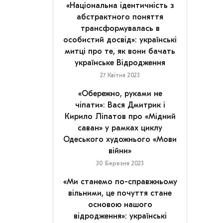
«Національна ідентичність з
абстрактного поняття
трансформувалась в
особистий досвід»: українські
митці про те, як вони бачать
українське Відродження
27 Квітня 2023
«Обережно, руками не
чіпати»: Вася Дмитрик і
Кирило Ліпатов про «Мідний
саван» у рамках циклу
Одеського художнього «Мови
війни»
30 Березня 2023
«Ми станемо по-справжньому
вільними, це почуття стане
основою нашого
відродження»: українські