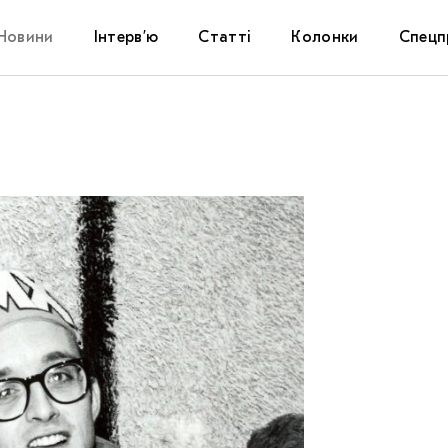
Новини
Інтерв’ю
Статті
Колонки
Спецп
Афіша
The Uk
Маріуп
Дослі
Запал
Carpat