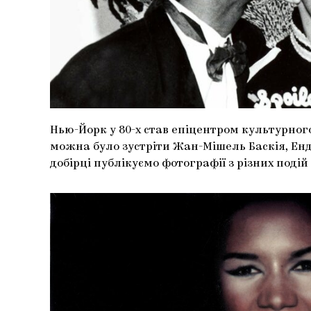
Нью-Йорк у 80-х став епіцентром культурного
можна було зустріти Жан-Мішель Баскія, Енді
добірці публікуємо фотографії з різних подій 