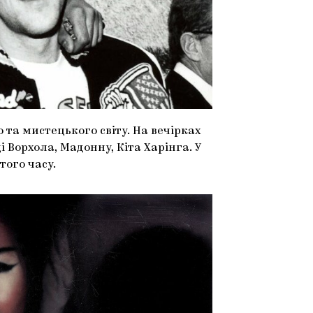
 та мистецького світу. На вечірках
 Ворхола, Мадонну, Кіта Харінга. У
того часу.