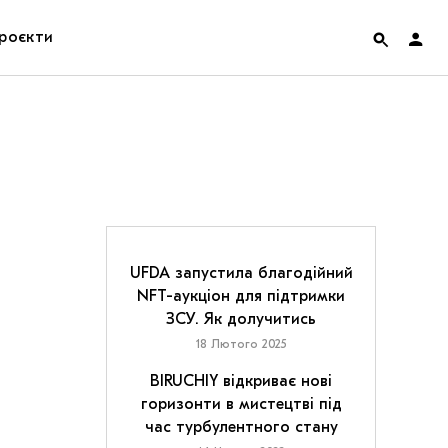
роєкти
rainian Pavilion at Venice Biennale 2022
ольські маргіналії
дницька платформа
ення
UFDA запустила благодійний
NFT-аукціон для підтримки
ЗСУ. Як долучитись
hian Cult про різдвяні свята
18 Лютого 2025
BIRUCHIY відкриває нові
горизонти в мистецтві під
час турбулентного стану