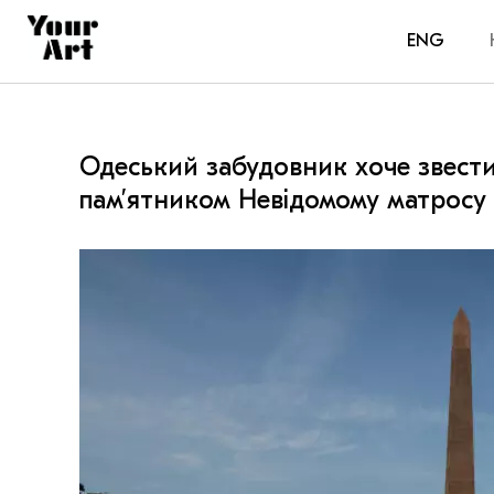
ENG
Одеський забудовник хоче звест
пам’ятником Невідомому матросу