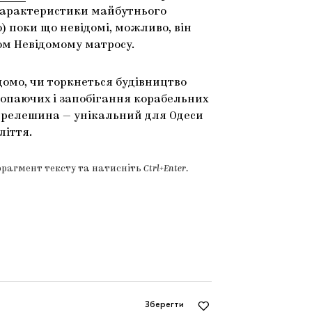
 характеристики майбутнього
) поки що невідомі, можливо, він
ом Невідомому матросу.
омо, чи торкнеться будівництво
топаючих і запобігання корабельних
ерелешина — унікальний для Одеси
ліття.
фрагмент тексту та натисніть
Ctrl+Enter
.
Зберегти