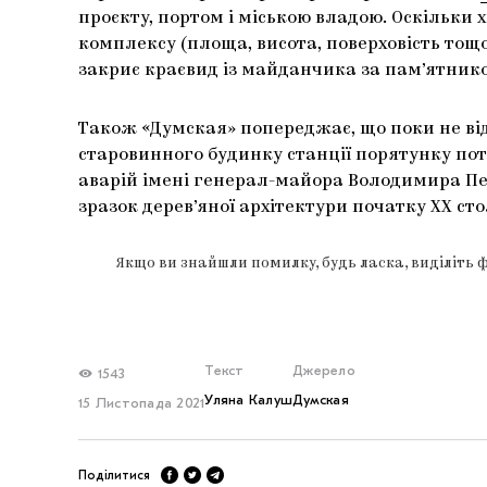
проєкту, портом і міською владою. Оскільки
комплексу (площа, висота, поверховість тощо
закриє краєвид із майданчика за пам’ятник
Також «Думская» попереджає, що поки не від
старовинного будинку станції порятунку по
аварій імені генерал-майора Володимира П
зразок дерев’яної архітектури початку XX сто
Якщо ви знайшли помилку, будь ласка, виділіть 
Текст
Джерело
1543
Уляна Калуш
Думская
15 Листопада 2021
Поділитися