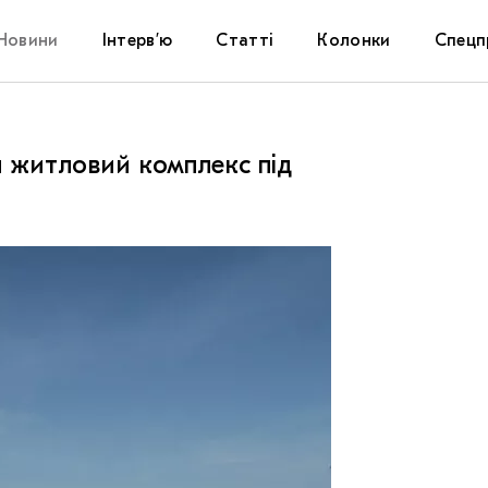
Новини
Інтерв’ю
Статті
Колонки
Спецп
Афіша
The Uk
и житловий комплекс під
Маріуп
Дослі
Запал
Carpat