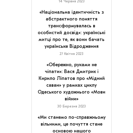
14 Червня 2023
«Національна ідентичність з
абстрактного поняття
трансформувалась в
особистий досвід»: українські
митці про те, як вони бачать
українське Відродження
27 Квітня 2023
«Обережно, руками не
чіпати»: Вася Дмитрик і
Кирило Ліпатов про «Мідний
саван» у рамках циклу
Одеського художнього «Мови
війни»
30 Березня 2023
«Ми станемо по-справжньому
вільними, це почуття стане
основою нашого