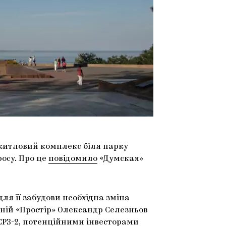
 житловий комплекс біля парку
осу. Про це
повідомило
«Думская»
для її забудови необхідна зміна
ній «Простір» Олександр Селезньов
СРЗ-2
, потенційними інвесторами