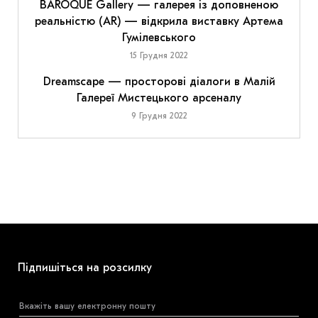
BAROQUE Gallery — галерея із доповненою
реальністю (AR) — відкрила виставку Артема
Гумілевського
15 Грудня 2022
Dreamscape — просторові діалоги в Малій
Галереї Мистецького арсеналу
9 Грудня 2022
Підпишіться на розсилку