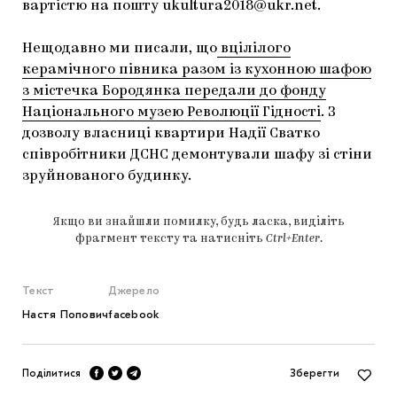
вартістю на пошту
ukultura2018@ukr.net
.
Нещодавно ми писали, що
вцілілого
керамічного півника разом із кухонною шафою
з містечка Бородянка передали до фонду
Національного музею Революції Гідності
. З
дозволу власниці квартири Надії Сватко
співробітники ДСНС демонтували шафу зі стіни
зруйнованого будинку.
Якщо ви знайшли помилку, будь ласка, виділіть
фрагмент тексту та натисніть
Ctrl+Enter
.
Текст
Джерело
Настя Попович
facebook
Поділитися
Зберегти