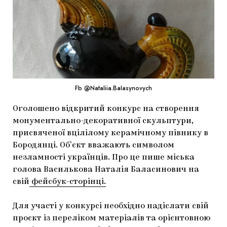
МАРІУПОЛЬСЬКІ МАРГІНАЛІЇ
ДОСЛІДНИЦЬКА ПЛАТФОРМА
ЗАПАЛЕННЯ
CARPATHIAN CULT ПРО РІЗДВЯНІ СВЯТА
Fb @Nataliia.Balasynovych
Оголошено відкритий конкурс на створення
монументально-декоративної скульптури,
присвяченої вцілілому керамічному півнику в
Бородянці. Обʼєкт вважають символом
незламності українців. Про це пише міська
голова Василькова Наталія Баласинович на
свій
фейсбук-сторінці.
Для участі у конкурсі необхідно надіслати свій
проєкт із переліком матеріалів та орієнтовною