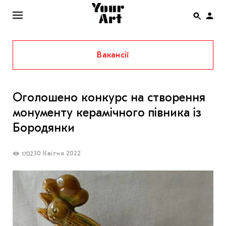
Вакансії
ENG
НОВИНИ
Оголошено конкурс на створення
АФІША
монументу керамічного півника із
ІНТЕРВ’Ю
Бородянки
СТАТТІ
30 Квітня 2022
1702
КОЛОНКИ
СПЕЦПРОЄКТИ
THE UKRAINIAN PAVILION AT VENICE BIENNALE
2022