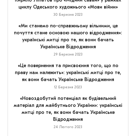
Кирило Ліпатов про «Мідний саван» у рамках
циклу Одеського художнього «Мови війни»
30 Березня 2023
«Ми станемо по-справжньому вільними, це
почуття стане основою нашого відродження»:
українські митці про те, як вони бачать
Українське Відродження
29 Березня 2023
«Це повернення та присвоєння того, що по
праву нам належить»: українські митці про те,
як вони бачать Українське Відродження
12 Березня 2023
«Новоздобутий потенціал як будівельний
матеріал для майбутнього України»: українські
митці про те, як вони бачать Українське
Відродження
24 Лютого 2023