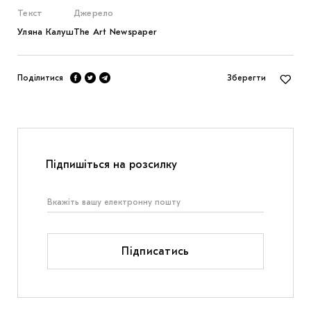
Текст
Джерело
Уляна Калуш
The Art Newspaper
Поділитися
Зберегти
Підпишіться на розсилку
Підписатись