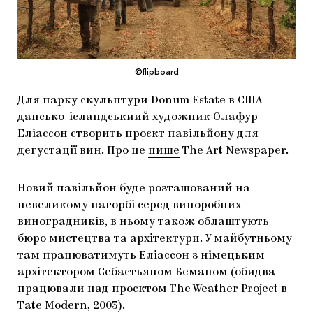
МАРІУПОЛЬСЬКІ МАРГІНАЛІЇ
ДОСЛІДНИЦЬКА ПЛАТФОРМА
ЗАПАЛЕННЯ
©flipboard
CARPATHIAN CULT ПРО РІЗДВЯНІ СВЯТА
Для парку скульптури Donum Estate в США
дансько-ісландськиий художник Олафур
Еліассон створить проєкт павільйону для
дегустації вин. Про це
пише
The Art Newspaper.
Новий павільйон буде розташований на
невеликому пагорбі серед виноробних
виноградників, в ньому також облаштують
бюро мистецтва та архітектури. У майбутньому
там працюватимуть Еліассон з німецьким
архітектором Себастьяном Беманом (обидва
працювали над проєктом The Weather Project в
Tate Modern, 2003).