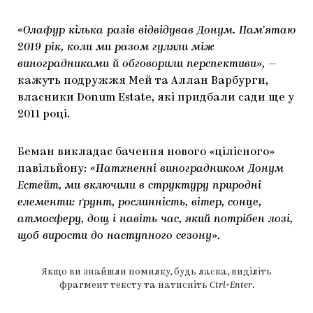
«Олафур кілька разів відвідував Донум. Пам’ятаю
2019 рік, коли ми разом гуляли між
виноградниками й обговорили перспективи»,
—
кажуть подружжя Мей та Аллан Варбурги,
власники Donum Estate, які придбали сади ще у
2011 році.
Беман викладає бачення нового «цілісного»
павільйону:
«Натхненні виноградником Донум
Естейт, ми включили в структуру природні
елементи: ґрунт, рослинність, вітер, сонце,
атмосферу, дощ і навіть час, який потрібен лозі,
щоб вирости до наступного сезону».
Якщо ви знайшли помилку, будь ласка, виділіть
фрагмент тексту та натисніть
Ctrl+Enter
.