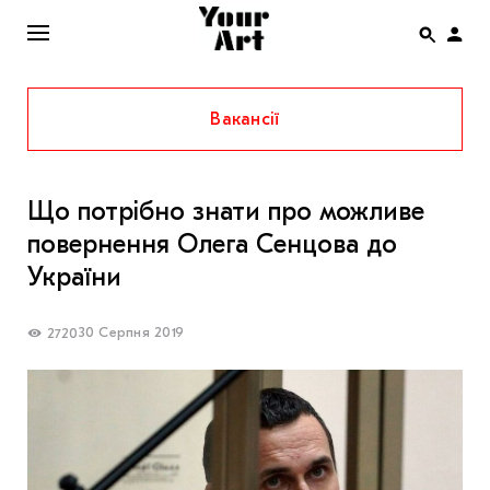
Вакансії
ENG
НОВИНИ
Що потрібно знати про можливе
АФІША
повернення Олега Сенцова до
ІНТЕРВ’Ю
України
СТАТТІ
30 Серпня 2019
2720
КОЛОНКИ
СПЕЦПРОЄКТИ
THE UKRAINIAN PAVILION AT VENICE BIENNALE
2022