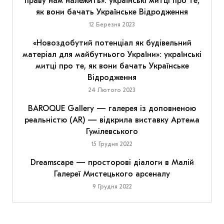
праву нам належить»: українські митці про те,
як вони бачать Українське Відродження
12 Березня 2023
«Новоздобутий потенціал як будівельний
матеріал для майбутнього України»: українські
митці про те, як вони бачать Українське
Відродження
24 Лютого 2023
BAROQUE Gallery — галерея із доповненою
реальністю (AR) — відкрила виставку Артема
Гумілевського
15 Грудня 2022
Dreamscape — просторові діалоги в Малій
Галереї Мистецького арсеналу
9 Грудня 2022