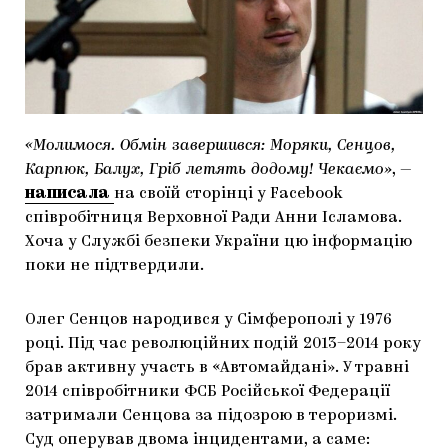
МАРІУПОЛЬСЬКІ МАРГІНАЛІЇ
ДОСЛІДНИЦЬКА ПЛАТФОРМА
ЗАПАЛЕННЯ
CARPATHIAN CULT ПРО РІЗДВЯНІ СВЯТА
«Молимося. Обмін завершився: Моряки, Сенцов,
Карпюк, Балух, Гріб летять додому! Чекаємо»
, —
написала
на своїй сторінці у Facebook
співробітниця Верховної Ради Анни Ісламова.
Хоча у Службі безпеки України цю інформацію
поки не підтвердили.
Олег Сенцов народився у Сімферополі у 1976
році. Під час революційних подій 2013–2014 року
брав активну участь в «Автомайдані». У травні
2014 співробітники ФСБ Російської Федерації
затримали Сенцова за підозрою в тероризмі.
Суд оперував двома інцидентами, а саме: