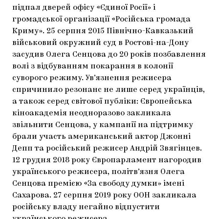
підпал дверей офісу «Єдиної Росії» і
громадської організації «Російська громада
Криму». 25 серпня 2015 Північно-Кавказький
військовий окружний суд в Ростові-на-Дону
засудив Олега Сенцова до 20 років позбавлення
волі з відбуванням покарання в колонії
суворого режиму. Ув’язнення режисера
спричинило резонанс не лише серед українців,
а також серед світової публіки: Європейська
кіноакадемія неодноразово закликала
звільнити Сенцова, у кампанії на підтримку
брали участь американський актор Джонні
Депп та російський режисер Андрій Звягінцев.
12 грудня 2018 року Європарламент нагородив
українського режисера, політв’язня Олега
Сенцова премією «За свободу думки» імені
Сахарова. 27 серпня 2019 року ООН закликала
російську владу негайно відпустити
українського режисера.