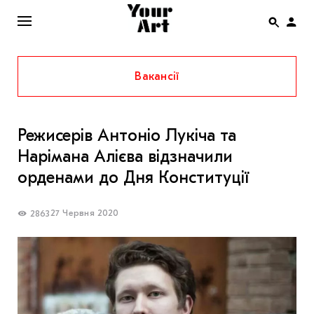
Вакансії
ENG
НОВИНИ
Режисерів Антоніо Лукіча та
АФІША
Нарімана Алієва відзначили
ІНТЕРВ’Ю
орденами до Дня Конституції
СТАТТІ
27 Червня 2020
2863
КОЛОНКИ
СПЕЦПРОЄКТИ
THE UKRAINIAN PAVILION AT VENICE BIENNALE
2022