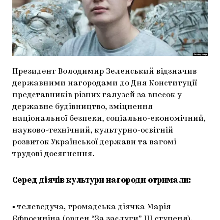
МАРІУПОЛЬСЬКІ МАРГІНАЛІЇ
ДОСЛІДНИЦЬКА ПЛАТФОРМА
ЗАПАЛЕННЯ
CARPATHIAN CULT ПРО РІЗДВЯНІ СВЯТА
Президент Володимир Зеленський відзначив
державними нагородами до Дня Конституції
представників різних галузей за внесок у
державне будівництво, зміцнення
національної безпеки, соціально-економічний,
науково-технічний, культурно-освітній
розвиток Української держави та вагомі
трудові досягнення.
Серед діячів культури нагороди отримали:
▪️ телеведуча, громадська діячка Марія
Єфросиніна (орден “За заслуги” ІІІ ступеня),