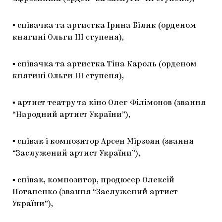
▪️ співачка та артистка Ірина Білик (орденом
княгині Ольги ІІІ ступеня),
▪️ співачка та артистка Тіна Кароль (орденом
княгині Ольги ІІІ ступеня),
▪️ артист театру та кіно Олег Філімонов (звання
“Народний артист України”),
▪️ співак і композитор Арсен Мірзоян (звання
“Заслужений артист України”),
▪️ співак, композитор, продюсер Олексій
Потапенко (звання “Заслужений артист
України”),