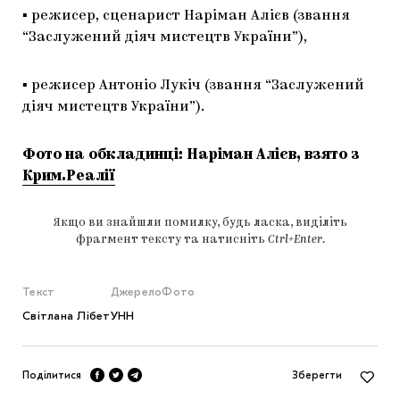
▪️ режисер, сценарист Наріман Алієв (звання
“Заслужений діяч мистецтв України”),
▪️ режисер Антоніо Лукіч (звання “Заслужений
діяч мистецтв України”).
Фото на обкладинці: Наріман Алієв, взято з
Крим.Реалії
Якщо ви знайшли помилку, будь ласка, виділіть
фрагмент тексту та натисніть
Ctrl+Enter
.
Текст
Джерело
Фото
Світлана Лібет
УНН
Поділитися
Зберегти