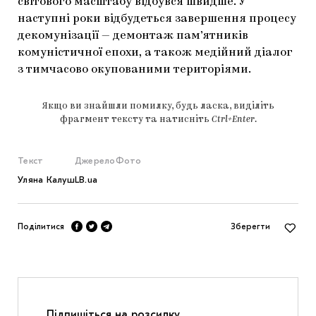
світового масштабу відбувся швидше. У
наступні роки відбудеться завершення процесу
декомунізації — демонтаж пам’ятників
комуністичної епохи, а також медійний діалог
з тимчасово окупованими територіями.
Якщо ви знайшли помилку, будь ласка, виділіть
фрагмент тексту та натисніть
Ctrl+Enter
.
Текст
Джерело
Фото
Уляна Калуш
LB.ua
Поділитися
Зберегти
Підпишіться на розсилку