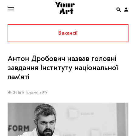
Вакансії
ENG
НОВИНИ
Антон Дробович назвав головні
АФІША
завдання Інституту національної
ІНТЕРВ’Ю
пам’яті
СТАТТІ
17 Грудня 2019
2416
КОЛОНКИ
СПЕЦПРОЄКТИ
THE UKRAINIAN PAVILION AT VENICE BIENNALE
2022