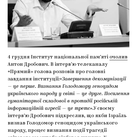
МАРІУПОЛЬСЬКІ МАРГІНАЛІЇ
ДОСЛІДНИЦЬКА ПЛАТФОРМА
ЗАПАЛЕННЯ
CARPATHIAN CULT ПРО РІЗДВЯНІ СВЯТА
4 грудня Інститут національної пам’яті
очолив
Антон Дробович. В інтерв’ю телеканалу
«Прямий» голова розповів про головні
завдання інституції:
«Завершення декомунізації
— це перше. Визнання Голодомору геноцидом
українського народу у світі — це друге. Посилення
гуманітарної складової в протидії російській
інформаційній агресії — це третє».
У своєму
інтерв’ю Дробович підкреслив, що якби Ізраїль
визнав Голодомор геноцидом українського
народу, процес визнання події трагедії