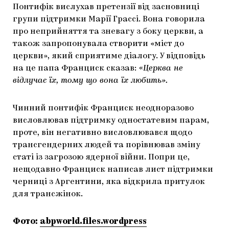
Понтифік вислухав претензії від засновниці
групи підтримки Марії Грассі. Вона говорила
про неприйняття та зневагу з боку церкви, а
також запропонувала створити «міст до
церкви», який сприятиме діалогу. У відповідь
на це папа Франциск сказав:
«Церква не
відлучає їх, тому що вона їх любить».
Чинний понтифік Франциск неодноразово
висловлював підтримку одностатевим парам,
проте, він негативно висловлювався щодо
трансгендерних людей та порівнював зміну
статі із загрозою ядерної війни. Попри це,
нещодавно Франциск написав лист підтримки
черниці з Аргентини, яка відкрила притулок
для трансжінок.
Фото:
abpworld.files.wordpress