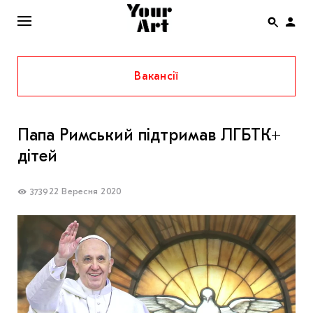
Вакансії
ENG
НОВИНИ
Папа Римський підтримав ЛГБТК+
АФІША
дітей
ІНТЕРВ’Ю
СТАТТІ
22 Вересня 2020
3739
КОЛОНКИ
СПЕЦПРОЄКТИ
THE UKRAINIAN PAVILION AT VENICE BIENNALE
2022