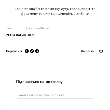
Якщо ви знайшли помилку, будь ласка, виділіть
фрагмент тексту та натисніть
Ctrl+Enter
.
Текст
Джерело
Фото
Уляна Калуш
Them
Поділитися
Зберегти
Підпишіться на розсилку