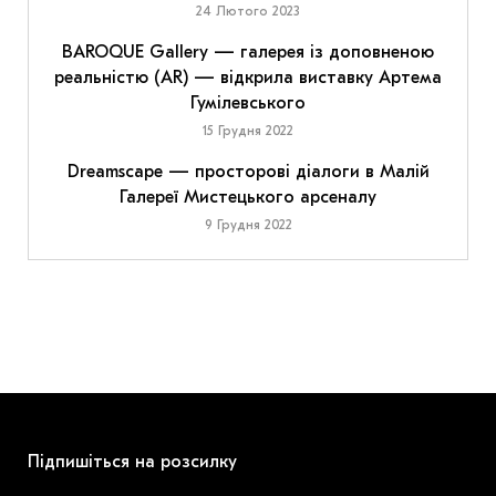
24 Лютого 2023
BAROQUE Gallery — галерея із доповненою
реальністю (AR) — відкрила виставку Артема
Гумілевського
15 Грудня 2022
Dreamscape — просторові діалоги в Малій
Галереї Мистецького арсеналу
9 Грудня 2022
Підпишіться на розсилку