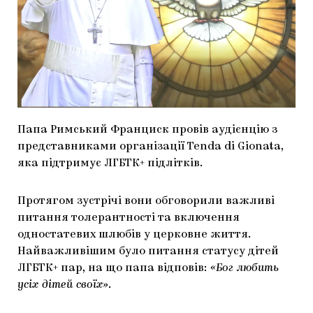
МАРІУПОЛЬСЬКІ МАРГІНАЛІЇ
ДОСЛІДНИЦЬКА ПЛАТФОРМА
ЗАПАЛЕННЯ
CARPATHIAN CULT ПРО РІЗДВЯНІ СВЯТА
Папа Римський Франциск провів аудієнцію з
представниками організації Tenda di Gionata,
яка підтримує ЛГБТК+ підлітків.
Протягом зустрічі вони обговорили важливі
питання толерантності та включення
одностатевих шлюбів у церковне життя.
Найважливішим було питання статусу дітей
ЛГБТК+ пар, на що папа відповів:
«Бог любить
усіх дітей своїх»
.