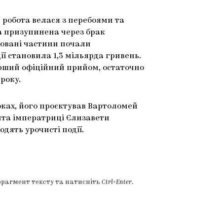
 робота велася з перебоями та
ла призупинена через брак
товані частини почали
ії становила 1,3 мільярда гривень.
перший офіційний прийом, остаточно
року.
оках, його проєктував Вартоломей
ита імператриці Єлизавети
одять урочисті події.
фрагмент тексту та натисніть
Ctrl+Enter
.