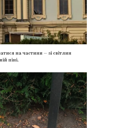
тися на частини — зі світлин
ій піні.