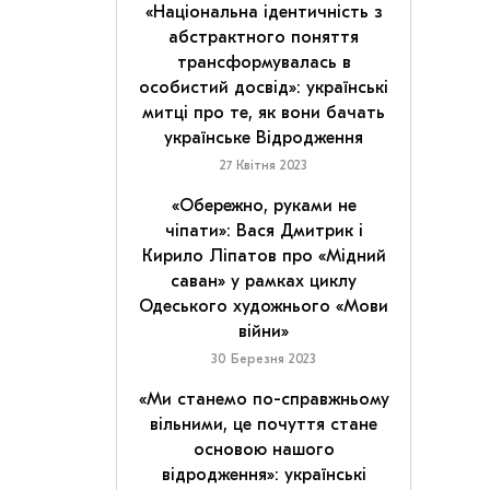
«Національна ідентичність з
абстрактного поняття
трансформувалась в
особистий досвід»: українські
митці про те, як вони бачать
українське Відродження
27 Квітня 2023
«Обережно, руками не
чіпати»: Вася Дмитрик і
Кирило Ліпатов про «Мідний
саван» у рамках циклу
Одеського художнього «Мови
війни»
30 Березня 2023
«Ми станемо по-справжньому
вільними, це почуття стане
основою нашого
відродження»: українські