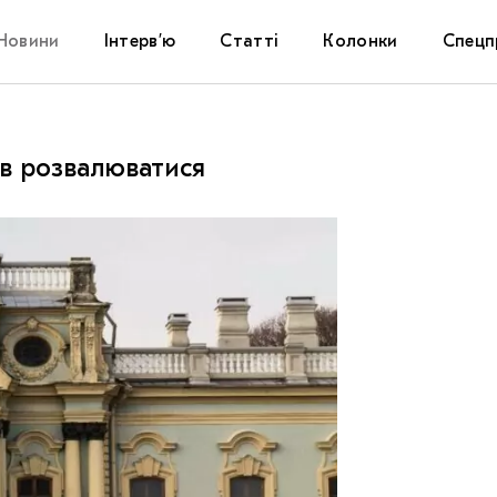
Новини
Інтерв’ю
Статті
Колонки
Спецп
Афіша
The Uk
ав розвалюватися
Маріуп
Дослі
Запал
Carpat