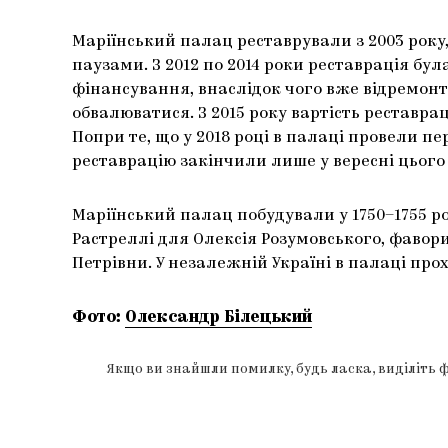
Маріїнський палац реставрували з 2003 року,
паузами. З 2012 по 2014 роки реставрація бу
фінансування, внаслідок чого вже відремон
обвалюватися. З 2015 року вартість реставрац
Попри те, що у 2018 році в палаці провели 
реставрацію закінчили лише у вересні цього 
Маріїнський палац побудували у 1750–1755 р
Растреллі для Олексія Розумовського, фавор
Петрівни. У незалежній Україні в палаці прох
Фото:
Олександр Білецький
Якщо ви знайшли помилку, будь ласка, виділіть 