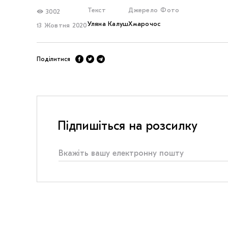
Текст
Джерело
Фото
3002
Уляна Калуш
Хмарочос
13 Жовтня 2020
Поділитися
Підпишіться на розсилку