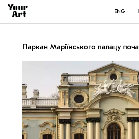
ENG
Паркан Маріїнського палацу поч