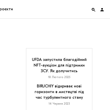
роєкти
rainian Pavilion at Venice Biennale 2022
ольські маргіналії
дницька платформа
UFDA запустила благодійний
NFT-аукціон для підтримки
ення
ЗСУ. Як долучитись
18 Лютого 2025
hian Cult про різдвяні свята
BIRUCHIY відкриває нові
горизонти в мистецтві під
час турбулентного стану
14 Червня 2023