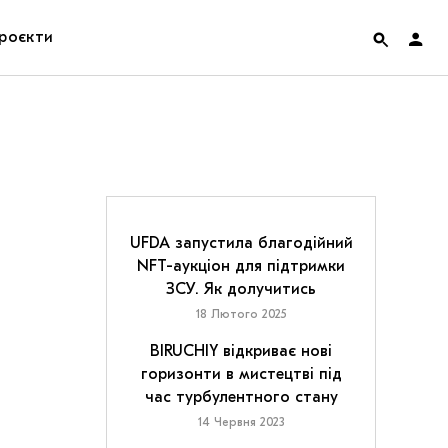
роєкти
rainian Pavilion at Venice Biennale 2022
ольські маргіналії
дницька платформа
UFDA запустила благодійний
NFT-аукціон для підтримки
ення
ЗСУ. Як долучитись
18 Лютого 2025
hian Cult про різдвяні свята
BIRUCHIY відкриває нові
горизонти в мистецтві під
час турбулентного стану
14 Червня 2023