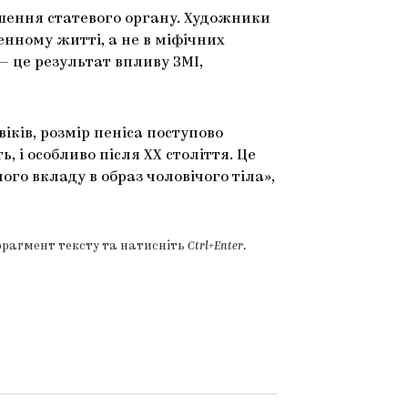
шення статевого органу. Художники
енному житті, а не в міфічних
 — це результат впливу ЗМІ,
іків, розмір пеніса поступово
, і особливо після ХХ століття. Це
го вкладу в образ чоловічого тіла»,
фрагмент тексту та натисніть
Ctrl+Enter
.