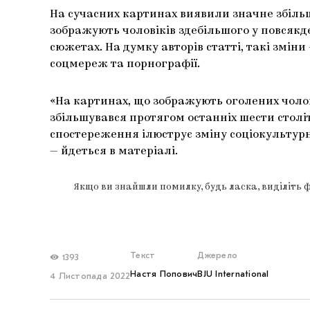
На сучасних картинах виявили значне збіль
зображують чоловіків здебільшого у повсякд
сюжетах. На думку авторів статті, такі зміни
соцмереж та порнографії.
«На картинах, що зображують оголених чолов
збільшувався протягом останніх шести століть
спостереження ілюструє зміну соціокультурно
— йдеться в матеріалі.
Якщо ви знайшли помилку, будь ласка, виділіть 
Текст
Джерело
1393
Настя Попович
BJU International
4 Листопада 2022