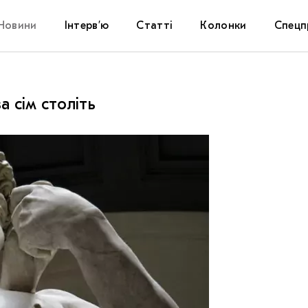
Новини
Інтерв’ю
Статті
Колонки
Спецп
Афіша
The Uk
а сім століть
Маріуп
Дослі
Запал
Carpat