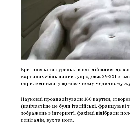
Британські та турецькі вчені дійшлись до вис
картинах збільшились упродовж XV-XXI столі
оприлюднили у щомісячному медичному журн
Науковці проаналізували 160 картин, створен
(найчастіше це були італійські, французькі т
зображень в інтернеті, фахівці відібрали п
геніталій, вух та носа.