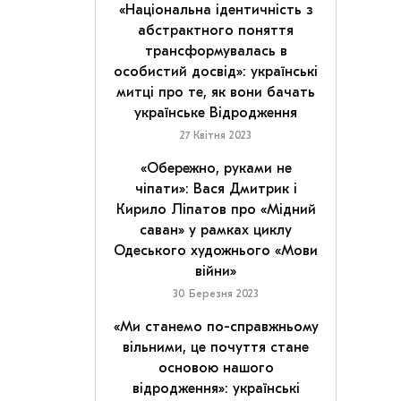
«Національна ідентичність з
абстрактного поняття
трансформувалась в
особистий досвід»: українські
митці про те, як вони бачать
українське Відродження
27 Квітня 2023
«Обережно, руками не
чіпати»: Вася Дмитрик і
Кирило Ліпатов про «Мідний
саван» у рамках циклу
Одеського художнього «Мови
війни»
30 Березня 2023
«Ми станемо по-справжньому
вільними, це почуття стане
основою нашого
відродження»: українські