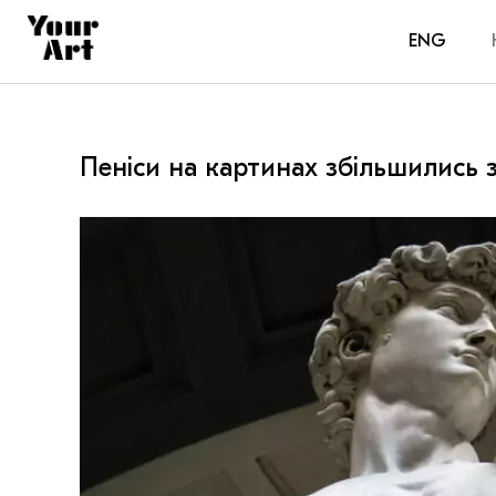
ENG
Пеніси на картинах збільшились з