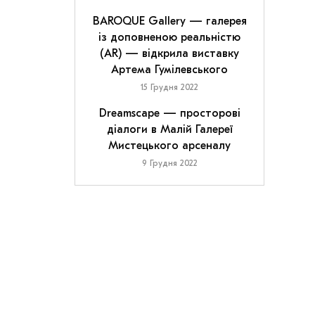
©Les Douches la Galerie
BAROQUE Gallery — галерея
із доповненою реальністю
(AR) — відкрила виставку
Артема Гумілевського
15 Грудня 2022
Dreamscape — просторові
діалоги в Малій Галереї
Мистецького арсеналу
9 Грудня 2022