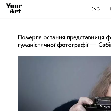
ENG
Померла остання представниця 
гуманістичної фотографії — Сабі