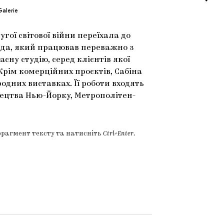
alerie
гої світової війни переїхала до
ьда, який працював переважно з
сну студію, серед клієнтів якої
. Крім комерційних проєктів, Сабіна
одних виставках. Її роботи входять
тецтва Нью-Йорку, Метрополітен-
фрагмент тексту та натисніть
Ctrl+Enter
.