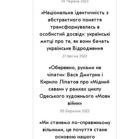
14 Червня 2023
«Національна ідентичність з
абстрактного поняття
трансформувалась в
особистий досвід»: українські
митці про те, як вони бачать
українське Відродження
27 Квітня 2023
«Обережно, руками не
чіпати»: Вася Дмитрик і
Кирило Ліпатов про «Мідний
саван» у рамках циклу
Одеського художнього «Мови
війни»
30 Березня 2023
«Ми станемо по-справжньому
вільними, це почуття стане
основою нашого