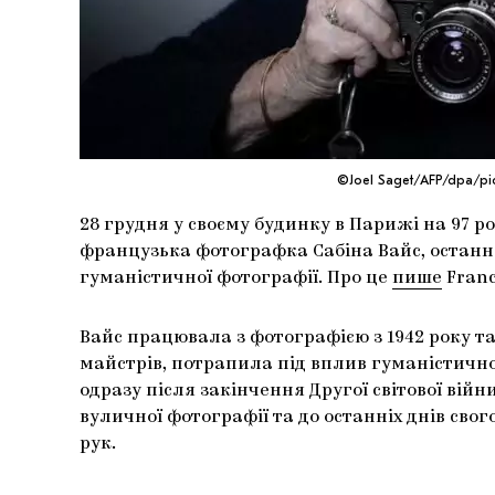
©Joel Saget/AFP/dpa/pict
28 грудня у своєму будинку в Парижі на 97 
французька фотографка Сабіна Вайс, остан
гуманістичної фотографії. Про це
пише
Franc
Вайс працювала з фотографією з 1942 року та
майстрів, потрапила під вплив гуманістичної
одразу після закінчення Другої світової війн
вуличної фотографії та до останніх днів сво
рук.