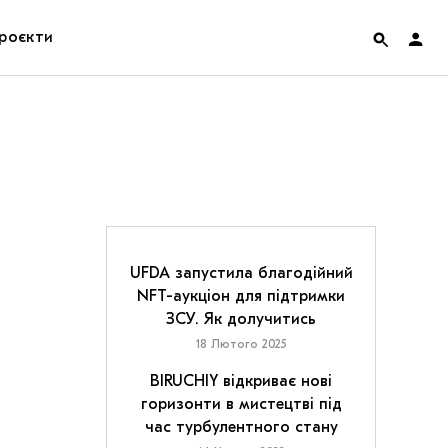
роєкти
rainian Pavilion at Venice Biennale 2022
ольські маргіналії
дницька платформа
ення
UFDA запустила благодійний
NFT-аукціон для підтримки
ЗСУ. Як долучитись
hian Cult про різдвяні свята
18 Лютого 2025
BIRUCHIY відкриває нові
горизонти в мистецтві під
час турбулентного стану