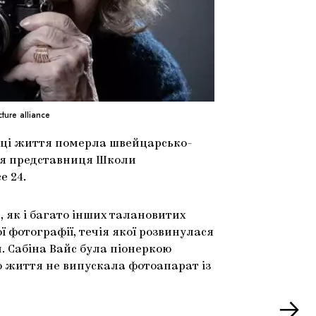
ure alliance
році життя померла швейцарсько-
ня представниця Школи
e 24.
, як і багато інших талановитих
 фотографії, течія якої розвинулася
и. Сабіна Вайс була піонеркою
го життя не випускала фотоапарат із