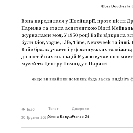
©Les Douches la G
Вона народилася у Швейцарії, проте після Дру
Парижа та стала асистенткою Віллі Мейвал
журналами мод. У 1950 році Вайс відкрила вла
були Dior, Vogue, Life, Time, Newsweek та інші
Вайс брала участь і у французьких та міжнар
до постійних колекцій Музею сучасного мис
музей та Центру Помпіду в Парижі.
Якщо ви знайшли помилку, будь ласка, виділіть 
Текст
Джерело
1650
Уляна Калуш
France 24
30 Грудня 2021