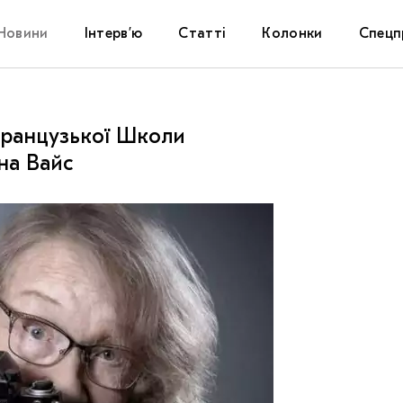
Новини
Інтерв’ю
Статті
Колонки
Спецп
Афіша
The Uk
французької Школи
Маріуп
на Вайс
Дослі
Запал
Carpat