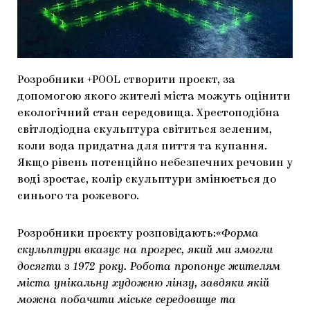
МАРІУПОЛЬСЬКІ МАРГІНАЛІЇ
ДОСЛІДНИЦЬКА ПЛАТФОРМА
ЗАПАЛЕННЯ
Розробники +POOL створити проєкт, за
CARPATHIAN CULT ПРО РІЗДВЯНІ СВЯТА
допомогою якого жителі міста можуть оцінити
екологічний стан середовища. Хрестоподібна
світлодіодна скульптура світиться зеленим,
коли вода придатна для пиття та купання.
Якщо рівень потенційно небезпечних речовин у
воді зростає, колір скульптури змінюється до
синього та рожевого.
Розробники проєкту розповідають:
«Форма
скульптури вказує на прогрес, який ми змогли
досягти з 1972 року. Робота пропонує жителям
міста унікальну художню лінзу, завдяки якій
можна побачити міське середовище та