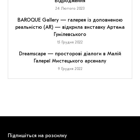
Відродження
24 Лютого 2023
BAROQUE Gallery — галерея із доповненою
реальністю (AR) — відкрила виставку Артема
Гумілевського
15 Грудня 2022
Dreamscape — просторові діалоги в Малій
Галереї Мистецького арсеналу
9 Грудня 2022
Підпишіться на розсилку