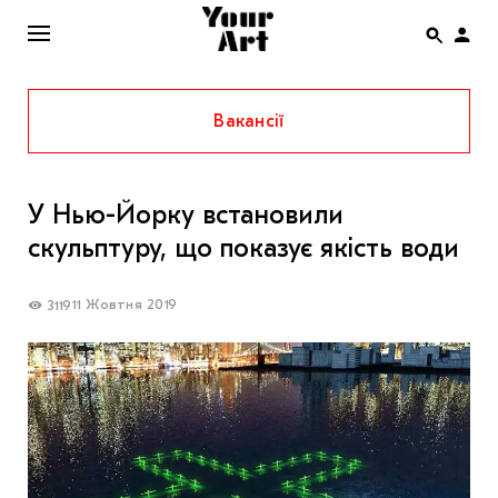
Вакансії
ENG
НОВИНИ
У Нью-Йорку встановили
АФІША
скульптуру, що показує якість води
ІНТЕРВ’Ю
СТАТТІ
11 Жовтня 2019
3119
КОЛОНКИ
СПЕЦПРОЄКТИ
THE UKRAINIAN PAVILION AT VENICE BIENNALE
2022