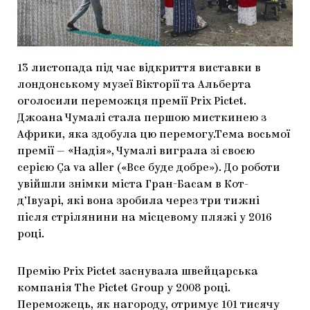
МАРІУПОЛЬСЬКІ МАРГІНАЛІЇ
ДОСЛІДНИЦЬКА ПЛАТФОРМА
ЗАПАЛЕННЯ
13 листопада під час відкриття виставки в
лондонському музеї Вікторії та Альберта
CARPATHIAN CULT ПРО РІЗДВЯНІ СВЯТА
оголосили переможця премії Prix Pictet.
Джоана Чумалі стала першою мисткинею з
Африки, яка здобула цю перемогу.Тема восьмої
премії — «Надія», Чумалі виграла зі своєю
серією Ça va aller («Все буде добре»). До роботи
увійшли знімки міста Гран-Басам в Кот-
д’Івуарі, які вона зробила через три тижні
після стрілянини на місцевому пляжі у 2016
році.
Премію Prix Pictet заснувала швейцарська
компанія The Pictet Group у 2008 році.
Переможець, як нагороду, отримує 101 тисячу