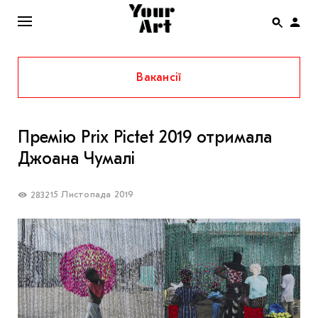
Вакансії
ENG
НОВИНИ
Премію Prix Pictet 2019 отримала
АФІША
Джоана Чумалі
ІНТЕРВ’Ю
СТАТТІ
15 Листопада 2019
2832
КОЛОНКИ
СПЕЦПРОЄКТИ
THE UKRAINIAN PAVILION AT VENICE BIENNALE
2022