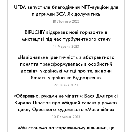
UFDA запустила благодійний NFT-аукціон для
підтримки ЗСУ. Як долучитись
18 Лютого 2025
BIRUCHIY відкриває нові горизонти в
мистецтві під час турбулентного стану
14 Червня 2023
«Національна ідентичність з абстрактного
поняття трансформувалась в особистий
досвід»: українські митці про те, як вони
бачать українське Відродження
27 Квітня 2023
«Обережно, руками не чіпати»: Вася Дмитрик і
Кирило Ліпатов про «Мідний саван» у рамках
циклу Одеського художнього «Мови війни»
30 Березня 2023
«Ми станемо по-справжньому вільними, це