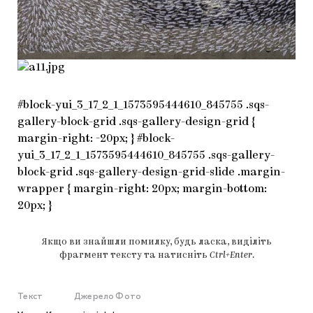
#block-yui_3_17_2_1_1573595444610_845755 .sqs-
gallery-block-grid .sqs-gallery-design-grid {
margin-right: -20px; } #block-
yui_3_17_2_1_1573595444610_845755 .sqs-gallery-
block-grid .sqs-gallery-design-grid-slide .margin-
wrapper { margin-right: 20px; margin-bottom:
20px; }
Якщо ви знайшли помилку, будь ласка, виділіть
фрагмент тексту та натисніть
Ctrl+Enter
.
Текст
Джерело
Фото