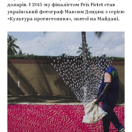
доларів. У 2015-му фіналістом Prix Pictet став
український фотограф Максим Дондюк з серією
«Культура протистояння», знятої на Майдані.