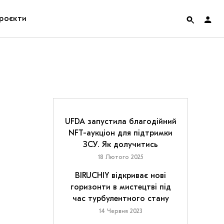
роєкти
rainian Pavilion at Venice Biennale 2022
ольські маргіналії
дницька платформа
UFDA запустила благодійний
NFT-аукціон для підтримки
ення
ЗСУ. Як долучитись
18 Лютого 2025
hian Cult про різдвяні свята
BIRUCHIY відкриває нові
горизонти в мистецтві під
час турбулентного стану
14 Червня 2023