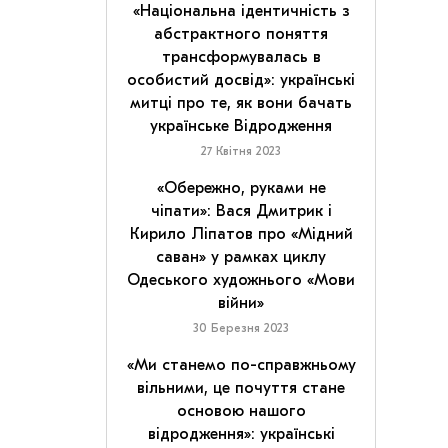
«Національна ідентичність з
абстрактного поняття
трансформувалась в
особистий досвід»: українські
митці про те, як вони бачать
українське Відродження
27 Квітня 2023
«Обережно, руками не
чіпати»: Вася Дмитрик і
Кирило Ліпатов про «Мідний
саван» у рамках циклу
Одеського художнього «Мови
війни»
30 Березня 2023
«Ми станемо по-справжньому
вільними, це почуття стане
основою нашого
відродження»: українські