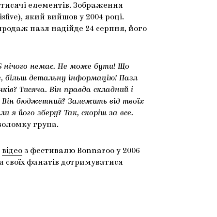
 тисячі елементів. Зображення
five), який вийшов у 2004 році.
 продаж пазл надійде 24 серпня, його
Б нічого немає. Не може бути! Що
е, більш детальну інформацію! Пазл
ів? Тисяча. Він правда складний і
! Він бюджетний? Залежить від твоїх
и я його зберу? Так, скоріш за все.
воломку група.
е
відео
з фестивалю Bonnaroo у 2006
и своїх фанатів дотримуватися