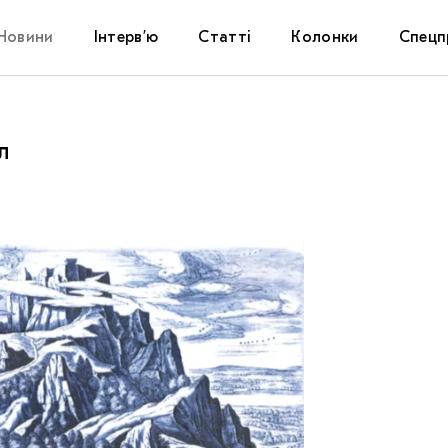
Новини
Інтерв’ю
Статті
Колонки
Спецп
Афіша
The Uk
л
Маріуп
Дослі
Запал
Carpat