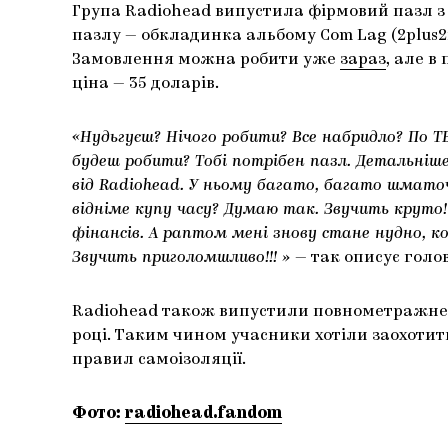
Група Radiohead випустила фірмовий пазл з
пазлу — обкладинка альбому Com Lag (2plus2is
Замовлення можна робити уже
зараз
, але в
ціна — 35 доларів.
«Нудьгуєш? Нічого робити? Все набридло? По Т
будеш робити? Тобі потрібен пазл. Детальніш
від Radiohead. У ньому багато, багато шматочк
відніме купу часу? Думаю так. Звучить круто
фінансів. А раптом мені знову стане нудно, кол
Звучить приголомшливо!!! »
— так описує голо
Radiohead також випустили повнометражн
році. Таким чином учасники хотіли заохотит
правил самоізоляції.
Фото:
radiohead.fandom