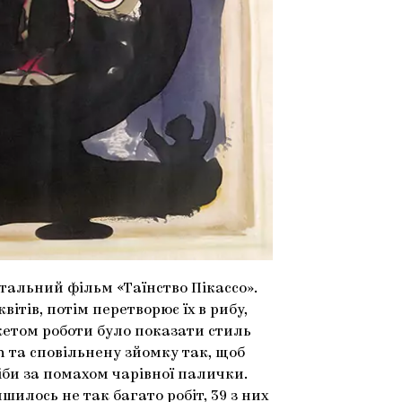
тальний фільм «Таїнство Пікассо».
вітів, потім перетворює їх в рибу,
жетом роботи було показати стиль
n та сповільнену зйомку так, щоб
би за помахом чарівної палички.
шилось не так багато робіт, 39 з них