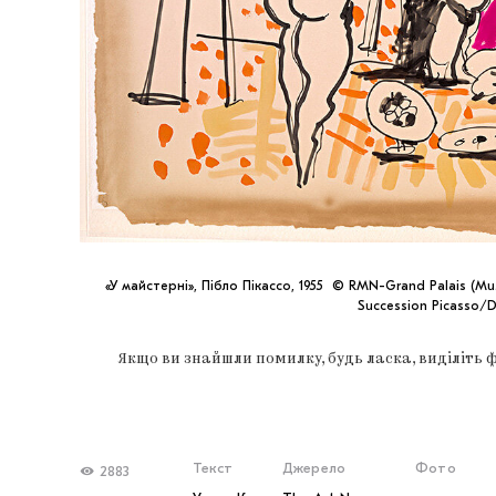
«У майстерні», Пібло Пікассо, 1955 © RMN-Grand Palais (Musé
Succession Picasso/
Якщо ви знайшли помилку, будь ласка, виділіть 
Текст
Джерело
Фото
2883