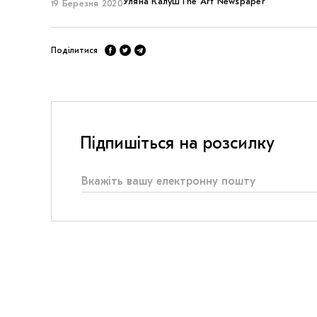
Уляна Калуш
The Art Newspaper
19 Березня 2020
Поділитися
Підпишіться на розсилку