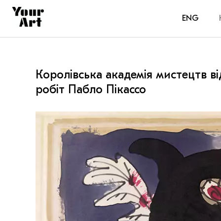
ENG
Королівська академія мистецтв в
робіт Пабло Пікассо