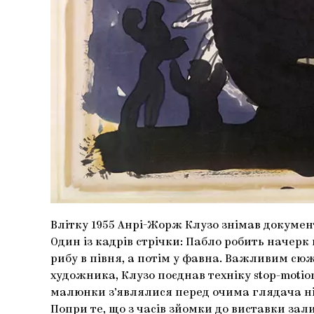
Влітку 1955 Анрі-Жорж Клузо знімав докумен
Один із кадрів стрічки: Пабло робить начерк к
рибу в півня, а потім у фавна. Важливим сю
художника, Клузо поєднав техніку stop-motio
малюнки з’являлися перед очима глядача ні
Попри те, що з часів зйомки до виставки зали