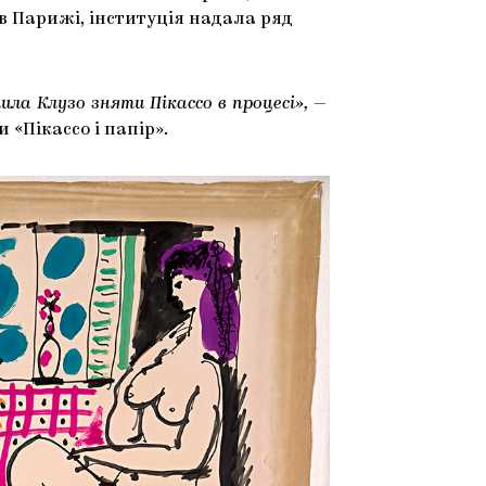
в Парижі, інституція надала ряд
ила Клузо зняти Пікассо в процесі»,
—
 «Пікассо і папір».