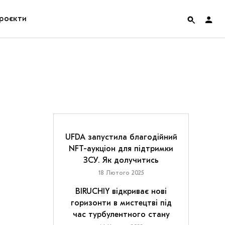
роєкти
rainian Pavilion at Venice Biennale 2022
ольські маргіналії
дницька платформа
ення
UFDA запустила благодійний
NFT-аукціон для підтримки
ЗСУ. Як долучитись
hian Cult про різдвяні свята
18 Лютого 2025
BIRUCHIY відкриває нові
горизонти в мистецтві під
час турбулентного стану