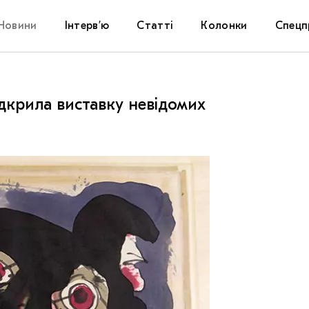
Новини
Інтерв’ю
Статті
Колонки
Спецп
Афіша
The Uk
ідкрила виставку невідомих
Маріуп
Дослі
Запал
Carpat