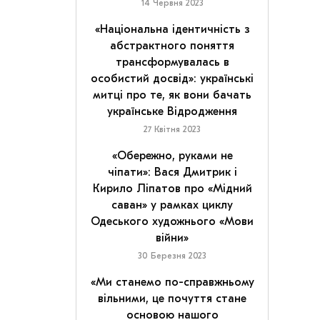
14 Червня 2023
«Національна ідентичність з
абстрактного поняття
трансформувалась в
особистий досвід»: українські
митці про те, як вони бачать
українське Відродження
27 Квітня 2023
«Обережно, руками не
чіпати»: Вася Дмитрик і
Кирило Ліпатов про «Мідний
саван» у рамках циклу
Одеського художнього «Мови
війни»
30 Березня 2023
«Ми станемо по-справжньому
вільними, це почуття стане
основою нашого