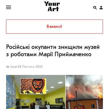
Вакансії
ENG
НОВИНИ
Російські окупанти знищили музей
АФІША
з роботами Марії Приймаченко
ІНТЕРВ’Ю
СТАТТІ
28 Лютого 2022
2447
КОЛОНКИ
СПЕЦПРОЄКТИ
THE UKRAINIAN PAVILION AT VENICE BIENNALE
2022