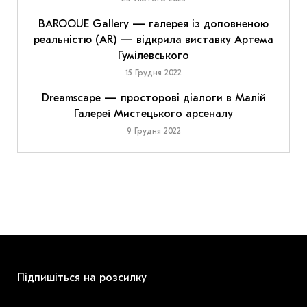
BAROQUE Gallery — галерея із доповненою
реальністю (AR) — відкрила виставку Артема
Гумілевського
15 Грудня 2022
Dreamscape — просторові діалоги в Малій
Галереї Мистецького арсеналу
9 Грудня 2022
Підпишіться на розсилку