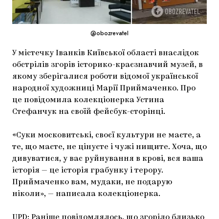
МАРІУПОЛЬСЬКІ МАРГІНАЛІЇ
ДОСЛІДНИЦЬКА ПЛАТФОРМА
@obozrevatel
ЗАПАЛЕННЯ
У містечку Іванків Київської області внаслідок
обстрілів згорів історико-краєзнавчий музей, в
CARPATHIAN CULT ПРО РІЗДВЯНІ СВЯТА
якому зберігалися роботи відомої української
народної художниці Марії Приймаченко. Про
це повідомила колекціонерка Устина
Стефанчук на своїй фейсбук-сторінці.
«Суки московитські, своєї культури не маєте, а
те, що маєте, не цінуєте і чужі нищите. Хоча, що
дивуватися, у вас руйнування в крові, вся ваша
історія — це історія грабунку і терору.
Приймаченко вам, мудаки, не подарую
ніколи», — написала колекціонерка.
UPD: Раніше повідомлялось, що згоріло близько