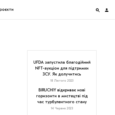
роєкти
rainian Pavilion at Venice Biennale 2022
ольські маргіналії
дницька платформа
UFDA запустила благодійний
NFT-аукціон для підтримки
ення
ЗСУ. Як долучитись
18 Лютого 2025
hian Cult про різдвяні свята
BIRUCHIY відкриває нові
горизонти в мистецтві під
час турбулентного стану
14 Червня 2023