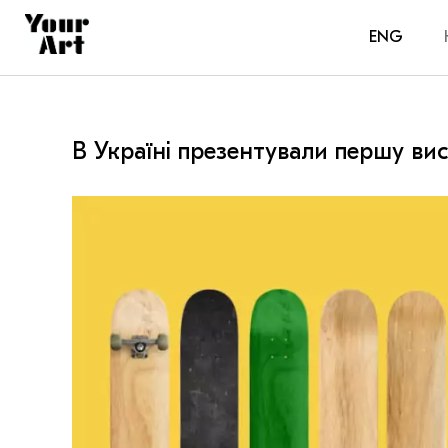
ENG
В Україні презентували першу ви