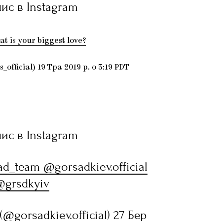
ис в Instagram
 is your biggest love?
fficial) 19 Тра 2019 р. о 3:19 PDT
ис в Instagram
d_team @gorsadkiev.official
@grsdkyiv
(@gorsadkiev.official) 27 Бер