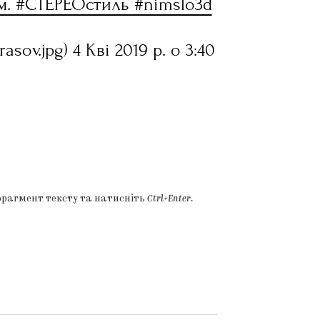
м. #СТЕРЕОстиль #nimslo3d
sov.jpg) 4 Кві 2019 р. о 3:40
фрагмент тексту та натисніть
Ctrl+Enter
.