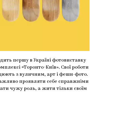
одить першу в Україні фотовиставку
омплексі «Торонто-Київ». Свої роботи
цюють з вуличним, арт і фешн-фото.
 важливо проявляти себе справжніми
рати чужу роль, а жити тільки своїм