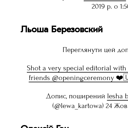
2019 р. о 1:
Льоша Березовский
Переглянути цей доп
Shot a very special editorial wit
friends @openingceremony ❤️🇺
Допис, поширений
lesha b
(@lewa_kartowa) 24 Жов 2