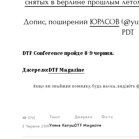
снятых в Берлине прошлым лето
Допис, поширений
ЮРАСОВ
(@yura
PDT
DTF Conference пройде 8-9 червня.
Джерело:
DTF Magazine
Якщо ви знайшли помилку, будь ласка, виділіть 
Текст
Джерело
Фото
3715
Уляна Калуш
DTF Magazine
3 Червня 2019