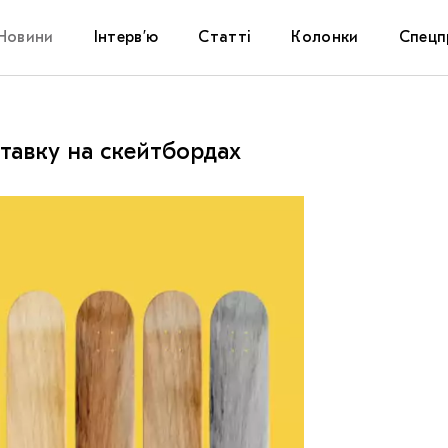
Новини
Інтерв’ю
Статті
Колонки
Спецп
Афіша
The Uk
ставку на скейтбордах
Маріуп
Дослі
Запал
Carpat