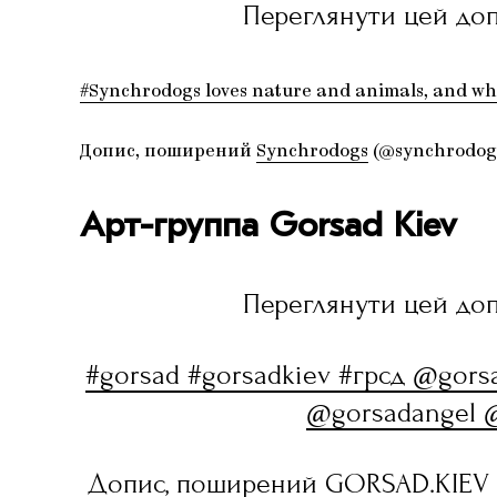
Переглянути цей доп
#Synchrodogs loves nature and animals, and what
Допис, поширений
Synchrodogs
(@synchrodogs_o
Арт-группа Gorsad Kiev
Переглянути цей доп
#gorsad #gorsadkiev #грсд @gorsa
@gorsadangel 
Допис, поширений
GORSAD.KIEV