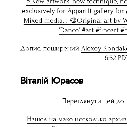
⚡New artwork, new technique, ne
exclusively for Appart11 gallery fo
Mixed media. . 🎨Original art by
'Dance' #art #fineart #
Допис, поширений
Alexey Kondak
6:32 PD
Віталій Юрасов
Переглянути цей доп
Нашел на маке несколько архи