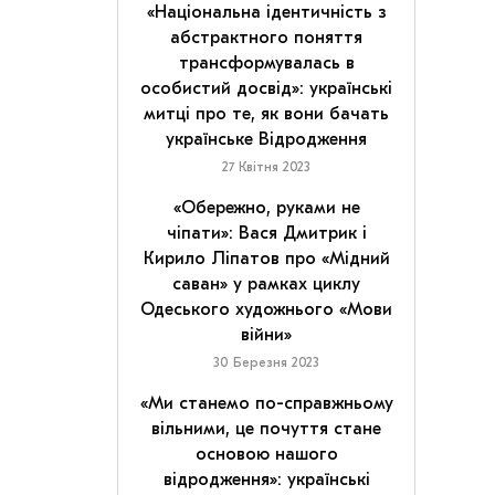
«Національна ідентичність з
абстрактного поняття
трансформувалась в
особистий досвід»: українські
митці про те, як вони бачать
українське Відродження
27 Квітня 2023
«Обережно, руками не
чіпати»: Вася Дмитрик і
Кирило Ліпатов про «Мідний
саван» у рамках циклу
Одеського художнього «Мови
війни»
30 Березня 2023
«Ми станемо по-справжньому
вільними, це почуття стане
основою нашого
відродження»: українські