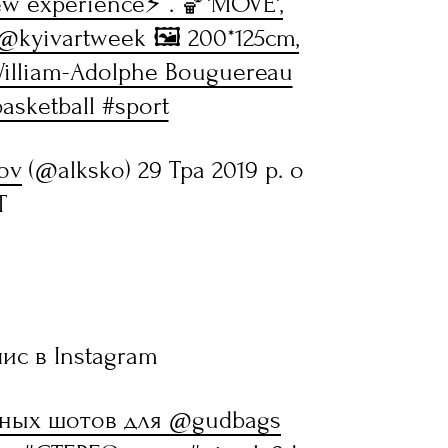
w experience⚡ . 🏀'MOVE',
r @kyivartweek 🖼️ 200*125cm,
 William-Adolphe Bouguereau
basketball #sport
ov
(@alksko) 29 Тра 2019 р. о
T
ис в Instagram
вных шотов для @gudbags