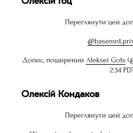
Олексій Гоц
Переглянути цей доп
@basemnt.priv
Допис, поширений
Aleksei Gots
(@
2:34 PD
Олексій Кондаков
Переглянути цей доп