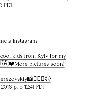
50 PDT
ис в Instagram
h cool kids from Kyiv for my
🇦❤️More pictures soon!
erezovskiy📸🚵🏼‍♂️🙃
018 р. о 12:41 PDT