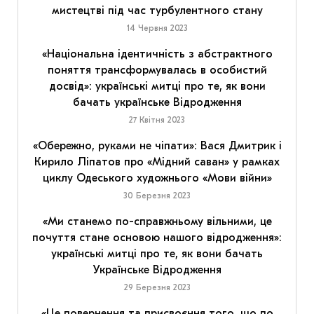
мистецтві під час турбулентного стану
14 Червня 2023
«Національна ідентичність з абстрактного
поняття трансформувалась в особистий
досвід»: українські митці про те, як вони
бачать українське Відродження
27 Квітня 2023
«Обережно, руками не чіпати»: Вася Дмитрик і
Кирило Ліпатов про «Мідний саван» у рамках
циклу Одеського художнього «Мови війни»
30 Березня 2023
«Ми станемо по-справжньому вільними, це
почуття стане основою нашого відродження»:
українські митці про те, як вони бачать
Українське Відродження
29 Березня 2023
«Це повернення та присвоєння того, що по