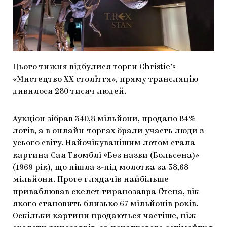
МАРІУПОЛЬСЬКІ МАРГІНАЛІЇ
ДОСЛІДНИЦЬКА ПЛАТФОРМА
ЗАПАЛЕННЯ
Цього тижня відбулися торги Christie’s
CARPATHIAN CULT ПРО РІЗДВЯНІ СВЯТА
«Мистецтво XX століття», пряму трансляцію
дивилося 280 тисяч людей.
Аукціон зібрав 340,8 мільйони, продано 84%
лотів, а в онлайн-торгах брали участь люди з
усього світу. Найочікуванішим лотом стала
картина Сая Твомблі «Без назви (Больсена)»
(1969 рік), що пішла з-під молотка за 38,68
мільйони. Проте глядачів найбільше
приваблював скелет тиранозавра Стена, вік
якого становить близько 67 мільйонів років.
Оскільки картини продаються частіше, ніж