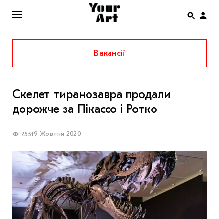
Вакансії
ENG
НОВИНИ
Скелет тиранозавра продали
АФІША
дорожче за Пікассо і Ротко
ІНТЕРВ’Ю
СТАТТІ
9 Жовтня 2020
2551
КОЛОНКИ
СПЕЦПРОЄКТИ
THE UKRAINIAN PAVILION AT VENICE BIENNALE
2022