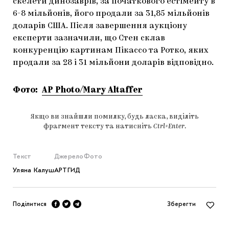
скелети динозаврів, за початкового естімейту в
6-8 мільйонів, його продали за 31,85 мільйонів
доларів США. Після завершення аукціону
експерти зазначили, що Стен склав
конкуренцію картинам Пікассо та Ротко, яких
продали за 28 і 31 мільйони доларів відповідно.
Фото:
AP Photo/Mary Altaffer
Якщо ви знайшли помилку, будь ласка, виділіть
фрагмент тексту та натисніть
Ctrl+Enter
.
Текст
Джерело
Фото
Уляна Калуш
АРТГИД
Поділитися
Зберегти