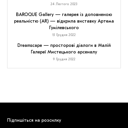
24 Лютого 2023
BAROQUE Gallery — галерея із доповненою
реальністю (AR) — відкрила виставку Артема
Гумілевського
15 Грудня 2022
Dreamscape — просторові діалоги в Малій
Галереї Мистецького арсеналу
9 Грудня 2022
Підпишіться на розсилку