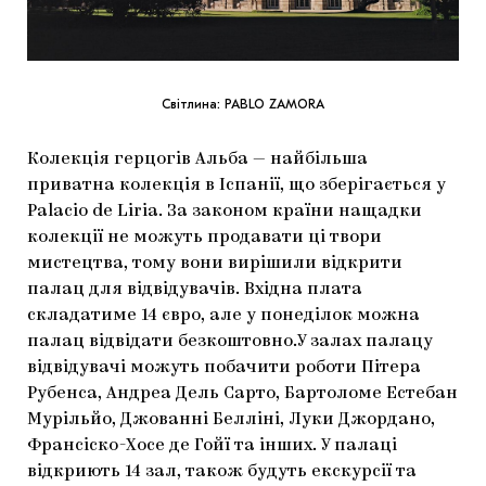
Світлина: PABLO ZAMORA
Колекція герцогів Альба — найбільша
приватна колекція в Іспанії, що зберігається у
Palacio de Liria. За законом країни нащадки
колекції не можуть продавати ці твори
мистецтва, тому вони вирішили відкрити
палац для відвідувачів. Вхідна плата
складатиме 14 євро, але у понеділок можна
палац відвідати безкоштовно.У залах палацу
відвідувачі можуть побачити роботи Пітера
Рубенса, Андреа Дель Сарто, Бартоломе Естебан
Мурільйо, Джованні Белліні, Луки Джордано,
Франсіско-Хосе де Гойї та інших. У палаці
відкриють 14 зал, також будуть екскурсії та