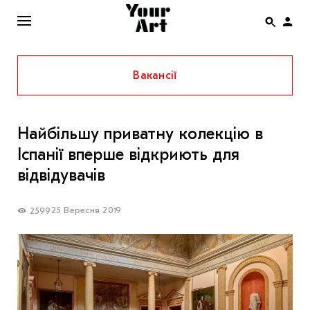
Вакансії
ENG
НОВИНИ
Найбільшу приватну колекцію в
АФІША
Іспанії вперше відкриють для
ІНТЕРВ’Ю
відвідувачів
СТАТТІ
25 Вересня 2019
2599
КОЛОНКИ
СПЕЦПРОЄКТИ
THE UKRAINIAN PAVILION AT VENICE BIENNALE
2022