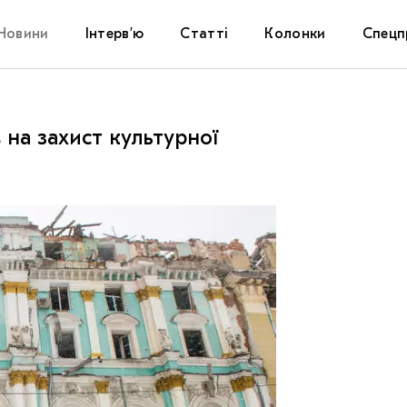
Новини
Інтерв’ю
Статті
Колонки
Спецп
Афіша
The Uk
 на захист культурної
Маріуп
Дослі
Запал
Carpat