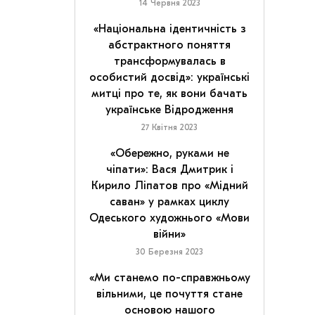
14 Червня 2023
«Національна ідентичність з
абстрактного поняття
трансформувалась в
особистий досвід»: українські
митці про те, як вони бачать
українське Відродження
27 Квітня 2023
«Обережно, руками не
чіпати»: Вася Дмитрик і
Кирило Ліпатов про «Мідний
саван» у рамках циклу
Одеського художнього «Мови
війни»
30 Березня 2023
«Ми станемо по-справжньому
вільними, це почуття стане
основою нашого