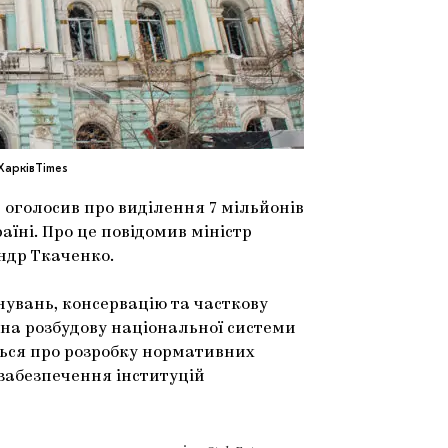
ХарківTimes
оголосив про виділення 7 мільйонів
аїні. Про це повідомив міністр
ндр Ткаченко.
увань, консервацію та часткову
 на розбудову національної системи
ться про розробку нормативних
 забезпечення інституцій