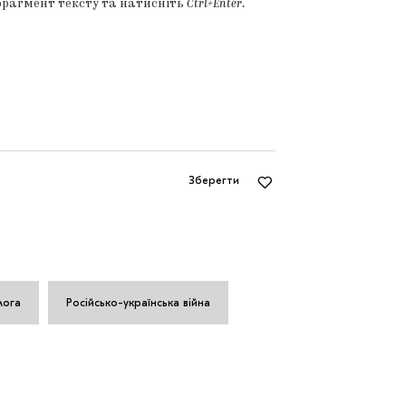
фрагмент тексту та натисніть
Ctrl+Enter
.
Зберегти
мога
Російсько-українська війна