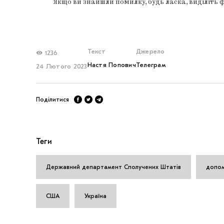
Якщо ви знайшли помилку, будь ласка, виділіть 
Текст
Джерело
1236
Настя Попович
Телеграм
24 Лютого 2023
Поділитися
Теги
Державний департамент Сполучених Штатів
допо
США
Україна