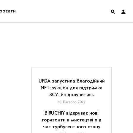
роєкти
rainian Pavilion at Venice Biennale 2022
ольські маргіналії
дницька платформа
ення
UFDA запустила благодійний
NFT-аукціон для підтримки
ЗСУ. Як долучитись
hian Cult про різдвяні свята
18 Лютого 2025
BIRUCHIY відкриває нові
горизонти в мистецтві під
час турбулентного стану