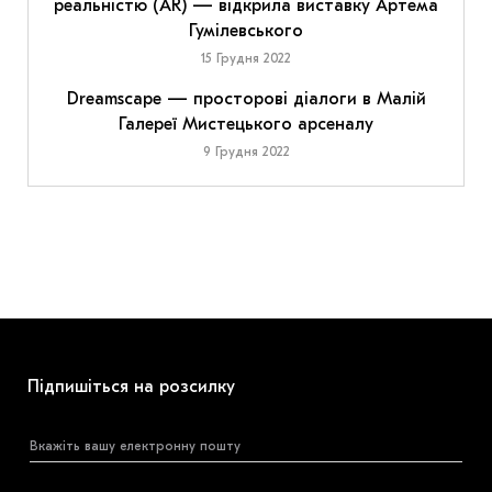
реальністю (AR) — відкрила виставку Артема
Гумілевського
15 Грудня 2022
Dreamscape — просторові діалоги в Малій
Галереї Мистецького арсеналу
9 Грудня 2022
Підпишіться на розсилку