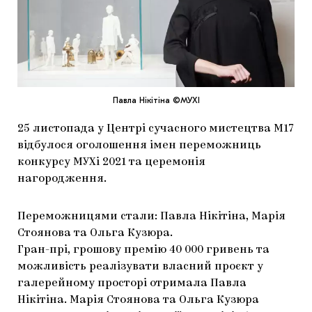
МАРІУПОЛЬСЬКІ МАРГІНАЛІЇ
ДОСЛІДНИЦЬКА ПЛАТФОРМА
ЗАПАЛЕННЯ
CARPATHIAN CULT ПРО РІЗДВЯНІ СВЯТА
Павла Нікітіна ©МУХІ
25 листопада у Центрі сучасного мистецтва М17
відбулося оголошення імен переможниць
конкурсу МУХі 2021 та церемонія
нагородження.
Переможницями стали: Павла Нікітіна, Марія
Стоянова та Ольга Кузюра.
Гран-прі, грошову премію 40 000 гривень та
можливість реалізувати власний проєкт у
галерейному просторі отримала Павла
Нікітіна. Марія Стоянова та Ольга Кузюра