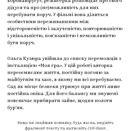
коронавірусу», режисерка розповідає про свого
дідуся та про (не)можливість для них
перебувати поруч. У фільмі вона ділиться
особистими переживаннями між
відстороненістю і залученістю, повторюваністю
і унікальністю, пов’язаністю і неможливістю
бути поруч.
Ольга Кузюра увійшла до списку переможців з
інсталяцією «Моя гра». У цій роботі авторка
переосмислює життя, постійну погоню за
майбутнім та хаос, в якому ми всі перебуваємо.
Сад як місце безпеки утримує при житті лише
постійна опіка. Для його балансу ми змушені
повсякчас прибирати зайве, щодня полоти
бур’ян.
Якщо ви знайшли помилку, будь ласка, виділіть
фрагмент тексту та натисніть
Ctrl+Enter
.