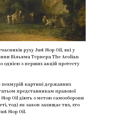
сників руху Just Stop Oil, які у
тини Вільяма Тернера The Aeolian
о однією з перших акцій протесту
е похмурій картині державних
багатьом представникам правової
 Stop Oil діють з метою самооборони
і, тоді як закон захищає тих, хто
t Stop Oil.