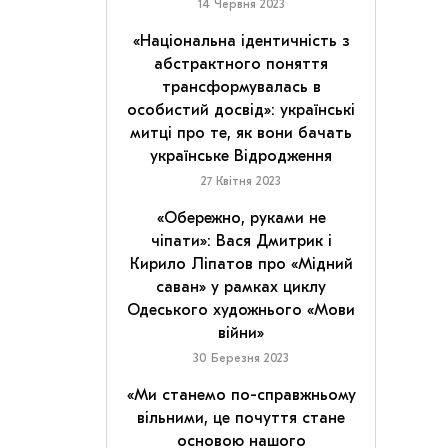
14 Червня 2023
«Національна ідентичність з
абстрактного поняття
трансформувалась в
особистий досвід»: українські
митці про те, як вони бачать
українське Відродження
27 Квітня 2023
«Обережно, руками не
чіпати»: Вася Дмитрик і
Кирило Ліпатов про «Мідний
саван» у рамках циклу
Одеського художнього «Мови
війни»
30 Березня 2023
«Ми станемо по-справжньому
вільними, це почуття стане
основою нашого