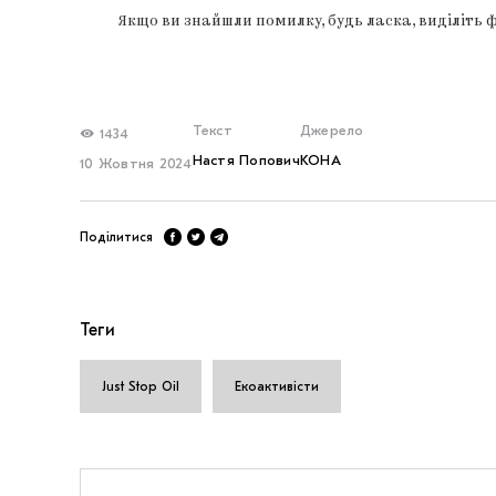
Якщо ви знайшли помилку, будь ласка, виділіть 
Текст
Джерело
1434
Настя Попович
KOHA
10 Жовтня 2024
Поділитися
Теги
Just Stop Oil
Екоактивісти