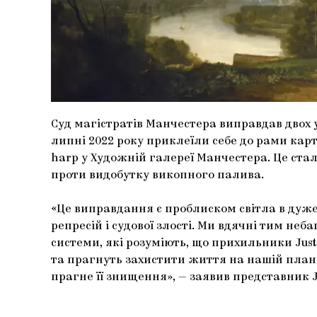
Суд магістратів Манчестера виправдав двох уча
липні 2022 року приклеїли себе до рами кар
harp у Художній галереї Манчестера. Це стал
проти видобутку викопного палива.
«Це виправдання є проблиском світла в дуж
репресій і судової злості. Ми вдячні тим не
системи, які розуміють, що прихильники Just
та прагнуть захистити життя на нашій планет
прагне її знищення», — заявив представник Jus