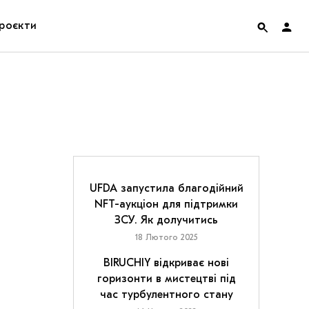
роєкти
rainian Pavilion at Venice Biennale 2022
ольські маргіналії
дницька платформа
ення
UFDA запустила благодійний
NFT-аукціон для підтримки
ЗСУ. Як долучитись
hian Cult про різдвяні свята
18 Лютого 2025
BIRUCHIY відкриває нові
горизонти в мистецтві під
час турбулентного стану