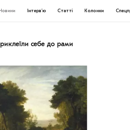
Новини
Інтерв’ю
Статті
Колонки
Спецп
Афіша
The Uk
 приклеїли себе до рами
Маріуп
Дослі
Запал
Carpat