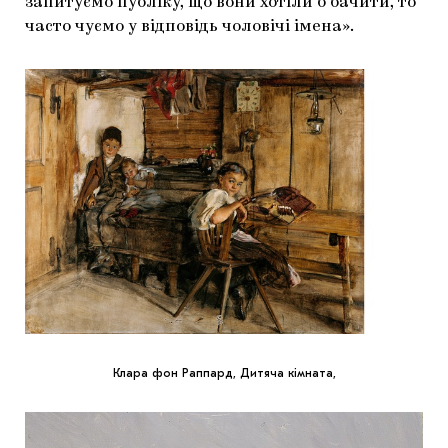
запитуємо публіку, що вони хотіли б бачити, то
часто чуємо у відповідь чоловічі імена».
Клара фон Раппард, Дитяча кімната,