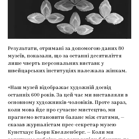
МАРІУПОЛЬСЬКІ МАРГІНАЛІЇ
ДОСЛІДНИЦЬКА ПЛАТФОРМА
ЗАПАЛЕННЯ
CARPATHIAN CULT ПРО РІЗДВЯНІ СВЯТА
Результати, отримані за допомогою даних 80
музеїв, показали, що за останні десятиліття
лише чверть персональних виставк у
швейцарських інституціях належала жінкам.
«Наш музей відображає художній досвід
останніх 600 років. За цей час ми виставляли в
основному художників-чоловіків. Проте зараз,
коли мова йде про сучасне мистецтво, ми
прагнемо встановити баланс між статями, —
сказав журналістам прес-секретар музею
Кунстхаус Бьорн Квелленберг. — Коли ми