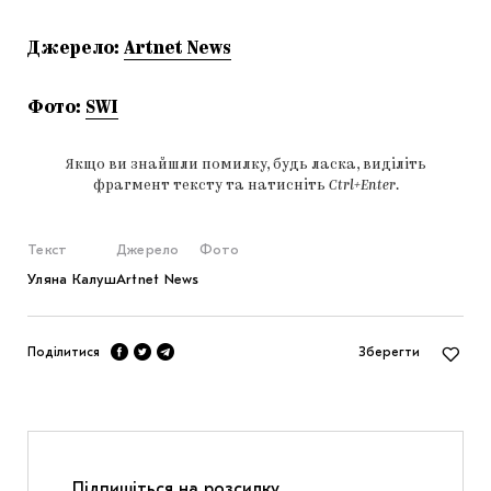
Джерело:
Artnet News
Фото:
SWI
Якщо ви знайшли помилку, будь ласка, виділіть
фрагмент тексту та натисніть
Ctrl+Enter
.
Текст
Джерело
Фото
Уляна Калуш
Artnet News
Поділитися
Зберегти
Підпишіться на розсилку