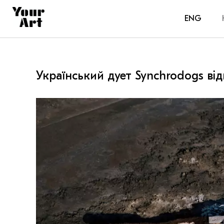
ENG
Український дует Synchrodogs від