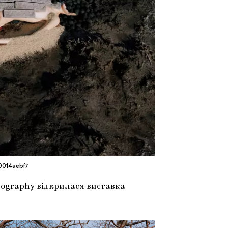
0014aebf7
otography відкрилася виставка