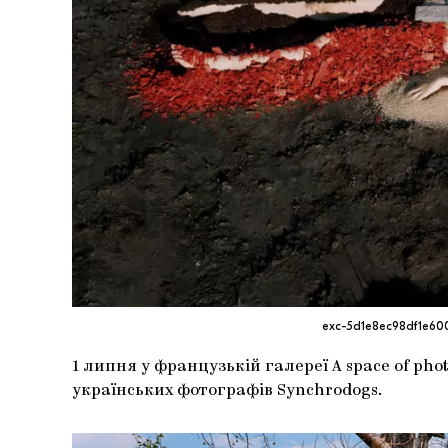
exc-5d1e8ec98df1e60
1 липня у французькій галереї A space of ph
українських фотографів Synchrodogs.