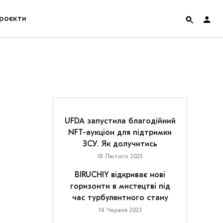
роєкти
rainian Pavilion at Venice Biennale 2022
ольські маргіналії
дницька платформа
UFDA запустила благодійний
NFT-аукціон для підтримки
ення
ЗСУ. Як долучитись
18 Лютого 2025
hian Cult про різдвяні свята
BIRUCHIY відкриває нові
горизонти в мистецтві під
час турбулентного стану
14 Червня 2023