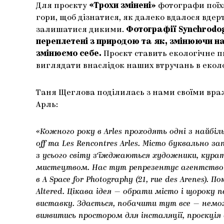
Для проєкту
«Трохи змінені»
фотографи поїха
гори, щоб дізнатися, як далеко вдалося вде
залишатися дикими.
Фотографії Synchrodog
переплетені з природою та як, змінюючи 
змінюємо себе.
Проєкт ставить екологічне п
виглядати внаслідок наших втручань в еколо
Таня Щеглова поділилась з нами своїми вра
Арль:
«Кожного року в Arles проходять одні з найбі
off та Les Rencontres Arles. Місто буквально 
з усього світу з‘їжджаються художники, курат
мистецтвом. Нас тут репрезентує агентство 
в A Space for Photography (21, rue des Arenes). П
Altered. Цікава ідея — обрати місто і щороку
виставку. Здається, побачити тут все — немо
виявитись простором для інсталяції, проєкція