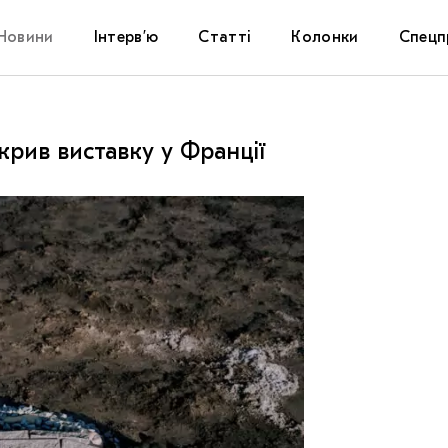
Новини
Інтерв’ю
Статті
Колонки
Спецп
Афіша
The Uk
крив виставку у Франції
Маріуп
Дослі
Запал
Carpat