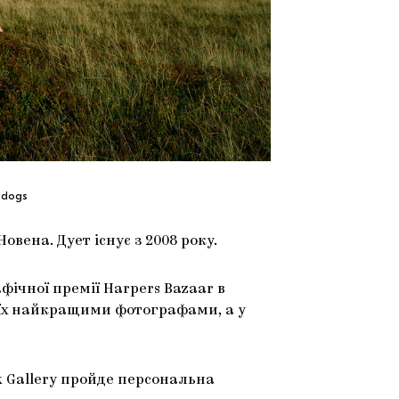
odogs
овена. Дует існує з 2008 року.
ічної премії Harpers Bazaar в
ав їх найкращими фотографами, а у
uk Gallery пройде персональна