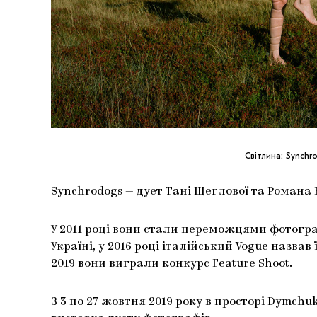
Світлина: Synchr
Synchrodogs — дует Тані Щеглової та Романа Н
У 2011 році вони стали переможцями фотограф
Україні, у 2016 році італійський Vogue назв
2019 вони виграли конкурс Feature Shoot.
З 3 по 27 жовтня 2019 року в просторі Dymch