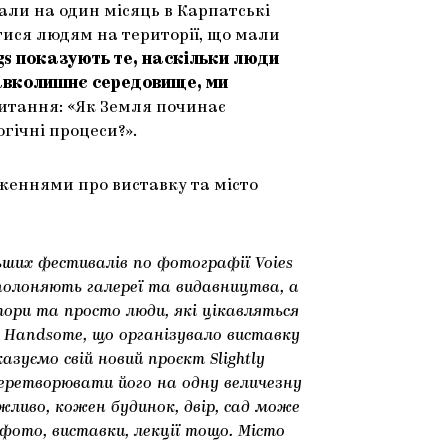
ли на один місяць в Карпатські
ртися людям на території, що мали
s показують те, наскільки люди
навколишнє середовище, ми
итання: «Як Земля починає
гічні процеси?».
женнями про виставку та місто
льших фестивалів по фотографії Voies
заполоняють галереї та видавництва, а
ори та просто люди, які цікавляться
Handsome, що організувало виставку
оказуємо свій новий проєкт Slightly
 перетворювати його на одну величезну
жливо, кожен будинок, двір, сад може
 фото, виставки, лекції тощо. Місто