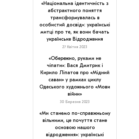
«Національна ідентичність з
абстрактного поняття
трансформувалась в
особистий досвід»: українські
митці про те, як вони бачать
українське Відродження
27 Квітня 2023
«Обережно, руками не
чіпати»: Вася Дмитрик і
Кирило Ліпатов про «Мідний
саван» у рамках циклу
Одеського художнього «Мови
війни»
30 Березня 2023
«Ми станемо по-справжньому
вільними, це почуття стане
основою нашого
відродження»: українські