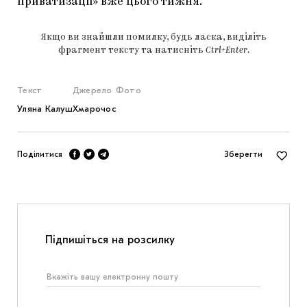
приватизації» вже цього тижня.
Якщо ви знайшли помилку, будь ласка, виділіть
фрагмент тексту та натисніть
Ctrl+Enter
.
Текст
Джерело
Фото
Уляна Калуш
Хмарочос
Поділитися
Зберегти
Підпишіться на розсилку