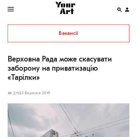
Вакансії
ENG
НОВИНИ
Верховна Рада може скасувати
АФІША
заборону на приватизацію
ІНТЕРВ’Ю
«Тарілки»
СТАТТІ
3 Вересня 2019
2795
КОЛОНКИ
СПЕЦПРОЄКТИ
THE UKRAINIAN PAVILION AT VENICE BIENNALE
2022