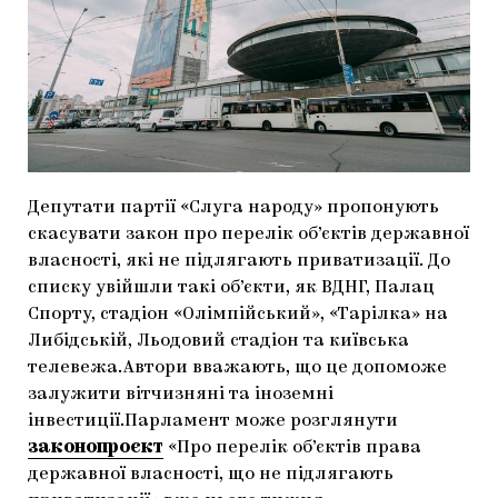
МАРІУПОЛЬСЬКІ МАРГІНАЛІЇ
ДОСЛІДНИЦЬКА ПЛАТФОРМА
ЗАПАЛЕННЯ
CARPATHIAN CULT ПРО РІЗДВЯНІ СВЯТА
Депутати партії «Слуга народу» пропонують
скасувати закон про перелік об’єктів державної
власності, які не підлягають приватизації. До
списку увійшли такі об’єкти, як ВДНГ, Палац
Спорту, стадіон «Олімпійський», «Тарілка» на
Либідській, Льодовий стадіон та київська
телевежа.Автори вважають, що це допоможе
залужити вітчизняні та іноземні
інвестиції.Парламент може розглянути
законопроєкт
«Про перелік об’єктів права
державної власності, що не підлягають