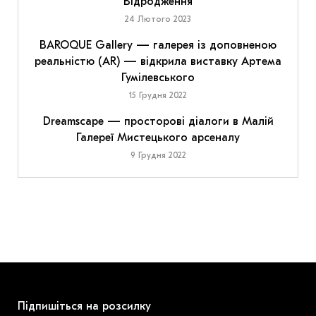
Відродження
24 Лютого 2023
BAROQUE Gallery — галерея із доповненою
реальністю (AR) — відкрила виставку Артема
Гумілевського
15 Грудня 2022
Dreamscape — просторові діалоги в Малій
Галереї Мистецького арсеналу
9 Грудня 2022
Підпишіться на розсилку