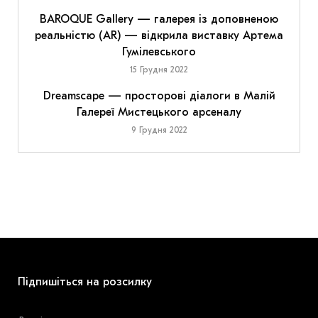
BAROQUE Gallery — галерея із доповненою
реальністю (AR) — відкрила виставку Артема
Гумілевського
15 Грудня 2022
Dreamscape — просторові діалоги в Малій
Галереї Мистецького арсеналу
9 Грудня 2022
Підпишіться на розсилку