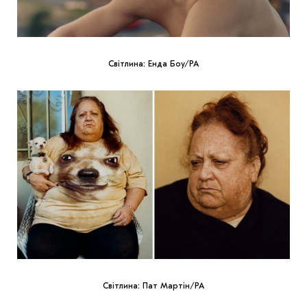
Світлина: Енда Боу/PA
Світлина: Пат Мартін/РА