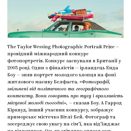
МАРІУПОЛЬСЬКІ МАРГІНАЛІЇ
ДОСЛІДНИЦЬКА ПЛАТФОРМА
ЗАПАЛЕННЯ
CARPATHIAN CULT ПРО РІЗДВЯНІ СВЯТА
The Taylor Wessing Photographic Portrait Prize —
провідний міжнародний конкурс
фотопортретів. Конкурс заснували в Британії у
2003 році. Один з фіналістів — ірландець Енда
Боу — зняв портрет молодого хлопця на фоні
житлового масиву Белфаста.
«Фотографії,
звільнені від політичного та географічного
контексту. Вони говорять про тугу і вразливість
місцевої молоді сьогодні»,
— сказав Боу. А Гаррод
Кірквуд, інший учасник конкурсу, зображує
приморське містечко Вітлі-Бей. Фотограф та
зосереджує свою увагу на сім’ї, яка від’їжджає