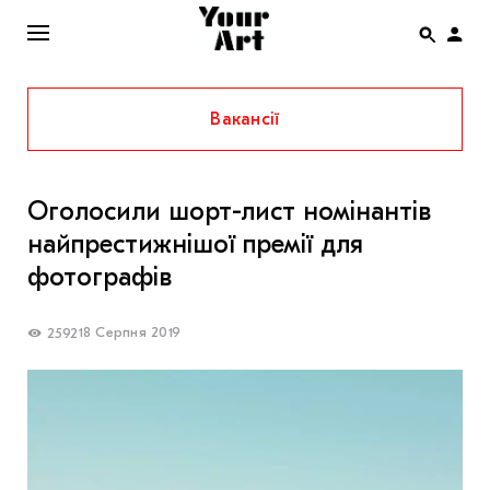
Вакансії
ENG
НОВИНИ
Оголосили шорт-лист номінантів
АФІША
найпрестижнішої премії для
ІНТЕРВ’Ю
фотографів
СТАТТІ
18 Серпня 2019
2592
КОЛОНКИ
СПЕЦПРОЄКТИ
THE UKRAINIAN PAVILION AT VENICE BIENNALE
2022