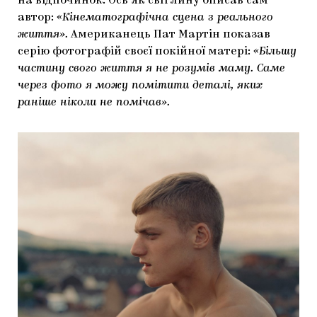
на відпочинок. Ось як світлину описав сам
автор:
«Кінематографічна сцена з реального
життя».
Американець Пат Мартін показав
серію фотографій своєї покійної матері:
«Більшу
частину свого життя я не розумів маму. Саме
через фото я можу помітити деталі, яких
раніше ніколи не помічав».