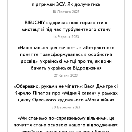
підтримки ЗСУ. Як долучитись
18 Лютого 2025
BIRUCHIY відкриває нові горизонти в
мистецтві під час турбулентного стану
14 Червня 2023
«Національна ідентичність з абстрактного
поняття трансформувалась в особистий
досвід»: українські митці про те, як вони
бачать українське Відродження
27 Квітня 2023
«Обережно, руками не чіпати»: Вася Дмитрик і
Кирило Ліпатов про «Мідний саван» у рамках
циклу Одеського художнього «Мови війни»
30 Березня 2023
«Ми станемо по-справжньому вільними, це
почуття стане основою нашого відродження»:
українські митці про те, як вони бачать