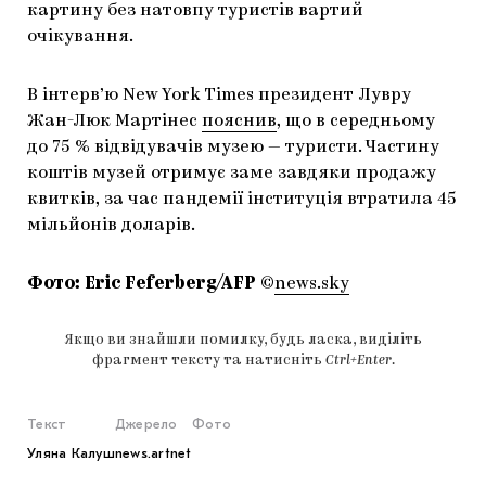
картину без натовпу туристів вартий
очікування.
В інтерв’ю New York Times президент Лувру
Жан-Люк Мартінес
пояснив
, що в середньому
до 75 % відвідувачів музею — туристи. Частину
коштів музей отримує заме завдяки продажу
квитків, за час пандемії інституція втратила 45
мільйонів доларів.
Фото: Eric Feferberg/AFP
©
news.sky
Якщо ви знайшли помилку, будь ласка, виділіть
фрагмент тексту та натисніть
Ctrl+Enter
.
Текст
Джерело
Фото
Уляна Калуш
news.artnet