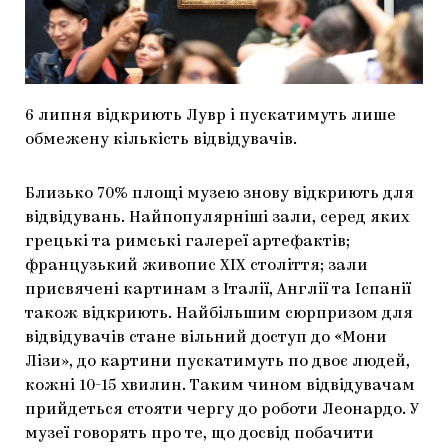
МАРІУПОЛЬСЬКІ МАРГІНАЛІЇ
ДОСЛІДНИЦЬКА ПЛАТФОРМА
ЗАПАЛЕННЯ
6 липня відкриють Лувр і пускатимуть лише
CARPATHIAN CULT ПРО РІЗДВЯНІ СВЯТА
обмежену кількість відвідувачів.
Близько 70% площі музею знову відкриють для
відвідувань. Найпопулярніші зали, серед яких
грецькі та римські галереї артефактів;
французький живопис XIX століття; зали
присвячені картинам з Італії, Англії та Іспанії
також відкриють. Найбільшим сюрпризом для
відвідувачів стане вільний доступ до «Мони
Лізи», до картини пускатимуть по двоє людей,
кожні 10-15 хвилин. Таким чином відвідувачам
прийдеться стояти чергу до роботи Леонардо. У
музеї говорять про те, що досвід побачити