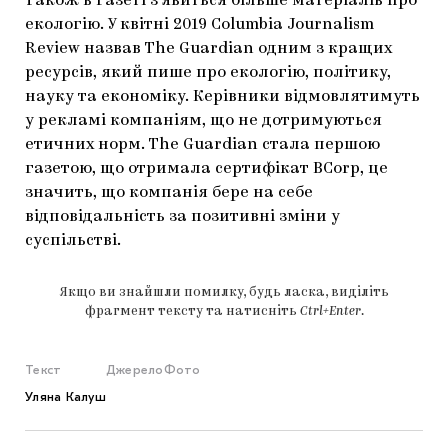
Також в газеті з’явиться більше матеріалів про
екологію. У квітні 2019 Columbia Journalism
Review назвав The Guardian одним з кращих
ресурсів, який пише про екологію, політику,
науку та економіку. Керівники відмовлятимуть
у рекламі компаніям, що не дотримуються
етичних норм. The Guardian стала першою
газетою, що отримала сертифікат BCorp, це
значить, що компанія бере на себе
відповідальність за позитивні зміни у
суспільстві.
Якщо ви знайшли помилку, будь ласка, виділіть
фрагмент тексту та натисніть
Ctrl+Enter
.
Текст
Джерело
Фото
Уляна Калуш