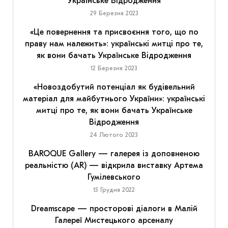
Українське Відродження
29 Березня 2023
«Це повернення та присвоєння того, що по
праву нам належить»: українські митці про те,
як вони бачать Українське Відродження
12 Березня 2023
«Новоздобутий потенціал як будівельний
матеріал для майбутнього України»: українські
митці про те, як вони бачать Українське
Відродження
24 Лютого 2023
BAROQUE Gallery — галерея із доповненою
реальністю (AR) — відкрила виставку Артема
Гумілевського
15 Грудня 2022
Dreamscape — просторові діалоги в Малій
Галереї Мистецького арсеналу