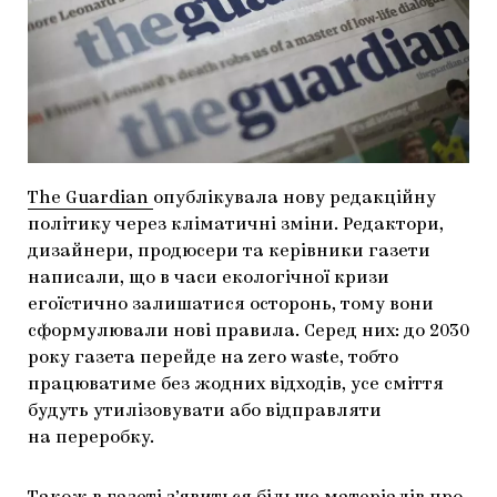
МАРІУПОЛЬСЬКІ МАРГІНАЛІЇ
ДОСЛІДНИЦЬКА ПЛАТФОРМА
ЗАПАЛЕННЯ
CARPATHIAN CULT ПРО РІЗДВЯНІ СВЯТА
The Guardian
опублікувала нову редакційну
політику через кліматичні зміни. Редактори,
дизайнери, продюсери та керівники газети
написали, що в часи екологічної кризи
егоїстично залишатися осторонь, тому вони
сформулювали нові правила. Серед них: до 2030
року газета перейде на zero waste, тобто
працюватиме без жодних відходів, усе сміття
будуть утилізовувати або відправляти
на переробку.