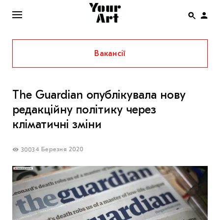
Вакансії
ENG
НОВИНИ
The Guardian опублікувала нову
АФІША
редакційну політику через
ІНТЕРВ’Ю
кліматичні зміни
СТАТТІ
4 Березня 2020
3003
КОЛОНКИ
СПЕЦПРОЄКТИ
THE UKRAINIAN PAVILION AT VENICE BIENNALE
2022