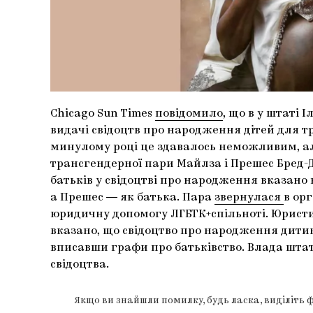
Chicago Sun Times
повідомило
, що в у штаті 
видачі свідоцтв про народження дітей для т
минулому році це здавалось неможливим, але
трансгендерної пари Майлза і Прешес Бред-
батьків у свідоцтві про народження вказано
а Прешес ― як батька. Пара
звернулася
в ор
юридичну допомогу ЛГБТК+спільноті. Юрист
вказано, що свідоцтво про народження дити
вписавши графи про батьківство. Влада штат
свідоцтва.
Якщо ви знайшли помилку, будь ласка, виділіть 