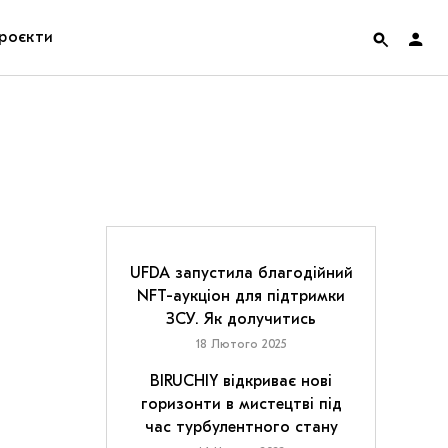
роєкти
rainian Pavilion at Venice Biennale 2022
ольські маргіналії
дницька платформа
ення
UFDA запустила благодійний
NFT-аукціон для підтримки
ЗСУ. Як долучитись
hian Cult про різдвяні свята
18 Лютого 2025
BIRUCHIY відкриває нові
горизонти в мистецтві під
час турбулентного стану