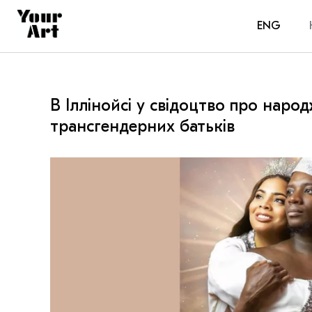
ENG
В Іллінойсі у свідоцтво про нар
трансгендерних батьків