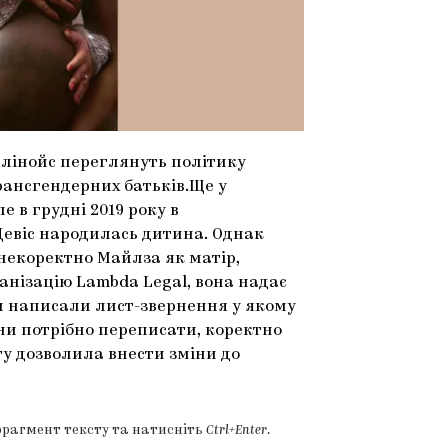
Іллінойс переглянуть політику
рансгендерних батьків.Ще у
 в грудні 2019 року в
Девіс народилась дитина. Однак
 некоректно Майлза як матір,
ганізацію Lambda Legal, вона надає
и написали лист-звернення у якому
ни потрібно переписати, коректно
у дозволила внести зміни до
фрагмент тексту та натисніть
Ctrl+Enter
.