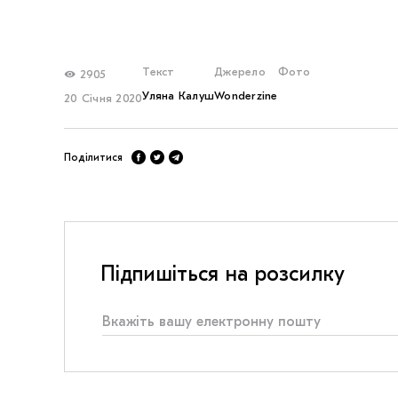
Текст
Джерело
Фото
2905
Уляна Калуш
Wonderzine
20 Січня 2020
Поділитися
Підпишіться на розсилку