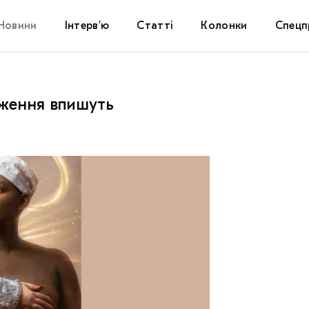
Новини
Інтерв’ю
Статті
Колонки
Спецп
Афіша
The Uk
одження впишуть
Маріуп
Дослі
Запал
Carpat