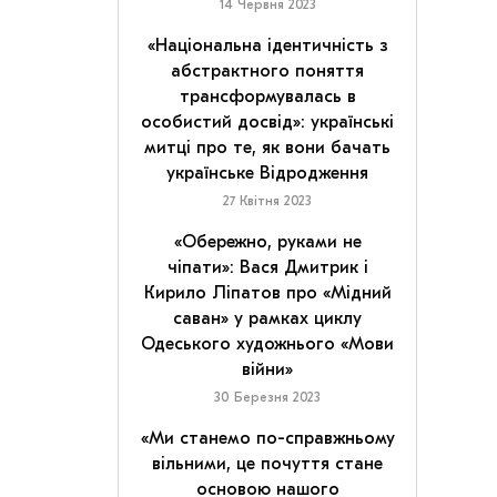
14 Червня 2023
«Національна ідентичність з
абстрактного поняття
трансформувалась в
особистий досвід»: українські
митці про те, як вони бачать
українське Відродження
27 Квітня 2023
«Обережно, руками не
чіпати»: Вася Дмитрик і
Кирило Ліпатов про «Мідний
саван» у рамках циклу
Одеського художнього «Мови
війни»
30 Березня 2023
«Ми станемо по-справжньому
вільними, це почуття стане
основою нашого