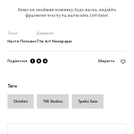
Якщо ви знайшли помилку, будь ласка, виділіть
фрагмент тексту та натисніть
Ctrl+Enter
.
Текст
Джерело
Настя Попович
The Art Newspaper
Поділитися
Зберегти
Теги
Christie’s
TKE Studios
Трейсі Емін