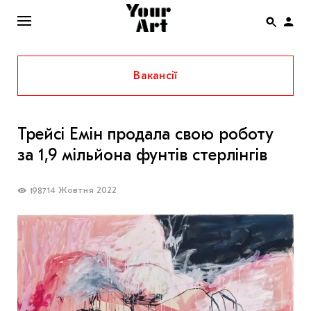
Вакансії
ENG
НОВИНИ
Трейсі Емін продала свою роботу
АФІША
за 1,9 мільйона фунтів стерлінгів
ІНТЕРВ’Ю
СТАТТІ
14 Жовтня 2022
1987
КОЛОНКИ
СПЕЦПРОЄКТИ
THE UKRAINIAN PAVILION AT VENICE BIENNALE
2022