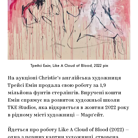
МАРІУПОЛЬСЬКІ МАРГІНАЛІЇ
ДОСЛІДНИЦЬКА ПЛАТФОРМА
ЗАПАЛЕННЯ
CARPATHIAN CULT ПРО РІЗДВЯНІ СВЯТА
Трейсі Емін, Like A Cloud of Blood, 2022 рік
На аукціоні Christie’s англійська художниця
Трейсі Емін продала свою роботу за 1,9
мільйона фунтів стерлінгів. Виручені кошти
Емін спрямує на розвиток художньої школи
TKE Studios, яка відкриється в жовтня 2022 року
в рідному місті художниці — Марґейт.
Йдеться про роботу Like A Cloud of Blood (2022) —
одна з перших картин художниці, створена