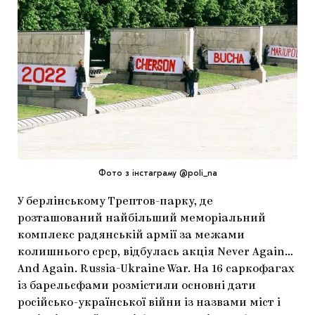
МАРІУПОЛЬСЬКІ МАРГІНАЛІЇ
ДОСЛІДНИЦЬКА ПЛАТФОРМА
ЗАПАЛЕННЯ
CARPATHIAN CULT ПРО РІЗДВЯНІ СВЯТА
Фото з інстаграму @poli_na
У берлінському Трептов-парку, де
розташований найбільший меморіальний
комплекс радянській армії за межами
колишнього срср, відбулась акція Never Again…
And Again. Russia-Ukraine War. На 16 саркофагах
із барельєфами розмістили основні дати
російсько-української війни із назвами міст і