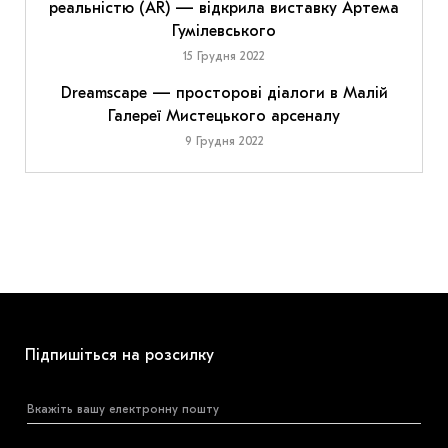
реальністю (AR) — відкрила виставку Артема
Гумілевського
15 Грудня 2022
Dreamscape — просторові діалоги в Малій
Галереї Мистецького арсеналу
9 Грудня 2022
Підпишіться на розсилку