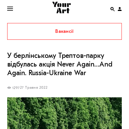
Вакансії
ENG
НОВИНИ
У берлінському Трептов-парку
АФІША
відбулась акція Never Again…And
ІНТЕРВ’Ю
Again. Russia-Ukraine War
СТАТТІ
27 Травня 2022
1297
КОЛОНКИ
СПЕЦПРОЄКТИ
THE UKRAINIAN PAVILION AT VENICE BIENNALE
2022