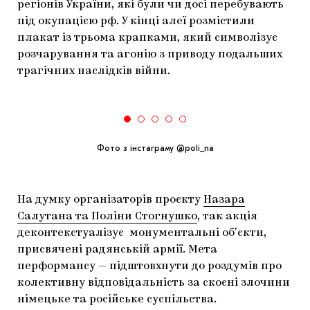
регіонів України, які були чи досі перебувають
під окупацією рф. У кінці алеї розмістили
плакат із трьома крапками, який символізує
розчарування та агонію з приводу подальших
трагічних наслідків війни.
Фото з інстаграму @poli_na
На думку організаторів проєкту
Назара
Салутана та Поліни Стогнушко
, так акція
деконтекстуалізує монументальні обʼєкти,
присвячені радянській армії. Мета
перформансу — підштовхнути до роздумів про
колективну відповідальність за скоєні злочини
німецьке та російське суспільства.