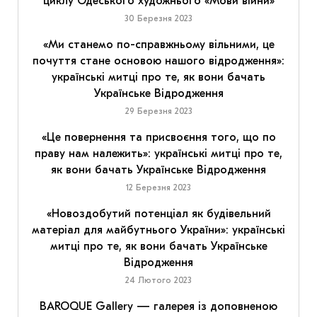
циклу Одеського художнього «Мови війни»
30 Березня 2023
«Ми станемо по-справжньому вільними, це
почуття стане основою нашого відродження»:
українські митці про те, як вони бачать
Українське Відродження
29 Березня 2023
«Це повернення та присвоєння того, що по
праву нам належить»: українські митці про те,
як вони бачать Українське Відродження
12 Березня 2023
«Новоздобутий потенціал як будівельний
матеріал для майбутнього України»: українські
митці про те, як вони бачать Українське
Відродження
24 Лютого 2023
BAROQUE Gallery — галерея із доповненою