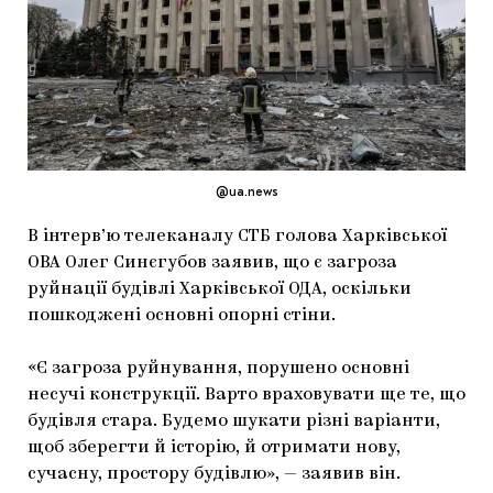
МАРІУПОЛЬСЬКІ МАРГІНАЛІЇ
ДОСЛІДНИЦЬКА ПЛАТФОРМА
ЗАПАЛЕННЯ
CARPATHIAN CULT ПРО РІЗДВЯНІ СВЯТА
@ua.news
В інтерв’ю телеканалу СТБ голова Харківської
ОВА Олег Синєгубов заявив, що є загроза
руйнації будівлі Харківської ОДА, оскільки
пошкоджені основні опорні стіни.
«Є загроза руйнування, порушено основні
несучі конструкції. Варто враховувати ще те, що
будівля стара. Будемо шукати різні варіанти,
щоб зберегти й історію, й отримати нову,
сучасну, простору будівлю», — заявив він.