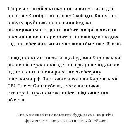
1 березня російські окупанти випустили дві
ракети «Калібр» на площу Свободи. Внаслідок
вибуху зруйнована частина будівлі
облдержадміністрації, вибиті двері, відсутня
частина вікон, перекриттів і пошкоджено дах.
Під час обстрілу загинуло щонайменше 29 осіб.
Нещодавно ми писали,
що будівля Харківської
обласної державної адміністрації не підлягає
відновленню після ракетного обстрілу
військами рф
. За словами голови Харківської
ОВА Олега Синєгубова, вже є висновок
експертів про неможливість відновлення
обʼєкта.
Якщо ви знайшли помилку, будь ласка, виділіть
фрагмент тексту та натисніть
Ctrl+Enter
.