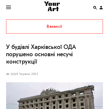
Вакансії
ENG
НОВИНИ
У будівлі Харківської ОДА
АФІША
порушено основні несучі
ІНТЕРВ’Ю
конструкції
СТАТТІ
8 Червня 2022
1370
КОЛОНКИ
СПЕЦПРОЄКТИ
THE UKRAINIAN PAVILION AT VENICE BIENNALE
2022