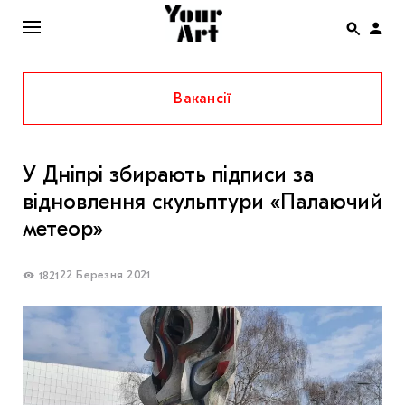
Вакансії
ENG
НОВИНИ
У Дніпрі збирають підписи за
АФІША
відновлення скульптури «Палаючий
ІНТЕРВ’Ю
метеор»
СТАТТІ
22 Березня 2021
1821
КОЛОНКИ
СПЕЦПРОЄКТИ
THE UKRAINIAN PAVILION AT VENICE BIENNALE
2022