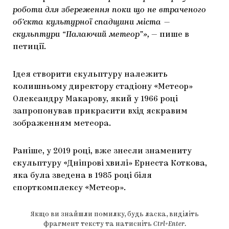
роботи для збереження поки що не втраченого
об’єкта культурної спадщини міста —
скульптури “Палаючий метеор”»,
— пише в
петиції.
Ідея створити скульптуру належить
колишньому директору стадіону «Метеор»
Олександру Макарову, який у 1966 році
запропонував прикрасити вхід яскравим
зображенням метеора.
Раніше, у 2019 році, вже знесли знамениту
скульптуру «Дніпрові хвилі» Ернеста Коткова,
яка була зведена в 1985 році біля
спорткомплексу «Метеор».
Якщо ви знайшли помилку, будь ласка, виділіть
фрагмент тексту та натисніть
Ctrl+Enter
.