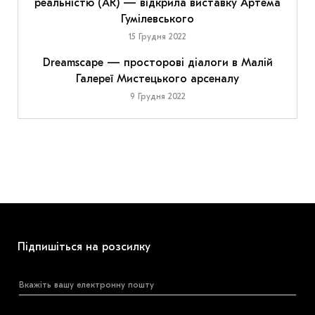
реальністю (AR) — відкрила виставку Артема
Гумілевського
15 Грудня 2022
Dreamscape — просторові діалоги в Малій
Галереї Мистецького арсеналу
9 Грудня 2022
Підпишіться на розсилку