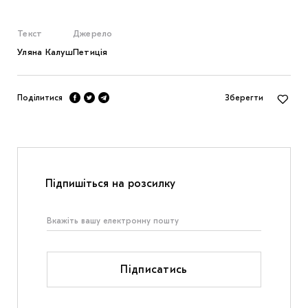
Текст
Джерело
Уляна Калуш
Петиція
Поділитися
Зберегти
Підпишіться на розсилку
Підписатись