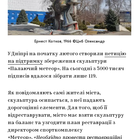
МАРІУПОЛЬСЬКІ МАРГІНАЛІЇ
ДОСЛІДНИЦЬКА ПЛАТФОРМА
ЗАПАЛЕННЯ
Ернест Котков, 1966 ©Циб Олександр
CARPATHIAN CULT ПРО РІЗДВЯНІ СВЯТА
У Дніпрі на початку лютого створили
петицію
на підтримку
збереження скульптури
«Палаючий метеор». На сьогодні з 3000 тисяч
підписів вдалося зібрати лише 119.
Як повідомляють самі жителі міста,
скульптура осипається, з неї падають
дорогоцінні елементи. Для того, щоб її
відреставрувати, місто має взяти скульптуру
на баланс та узгодити план реставрації з
директором спорткомплексу
«Метеор».
«Необхідно провести реставраційні