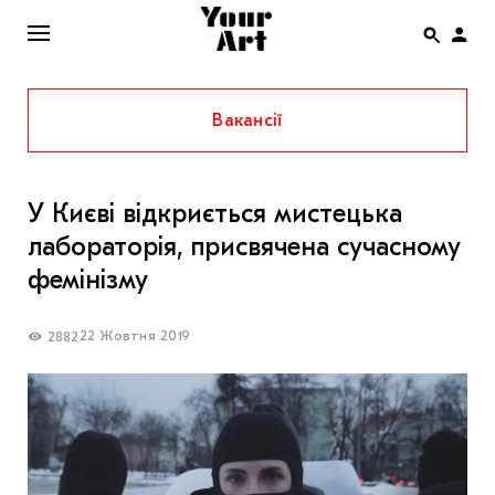
Вакансії
ENG
НОВИНИ
У Києві відкриється мистецька
АФІША
лабораторія, присвячена сучасному
ІНТЕРВ’Ю
фемінізму
СТАТТІ
22 Жовтня 2019
2882
КОЛОНКИ
СПЕЦПРОЄКТИ
THE UKRAINIAN PAVILION AT VENICE BIENNALE
2022