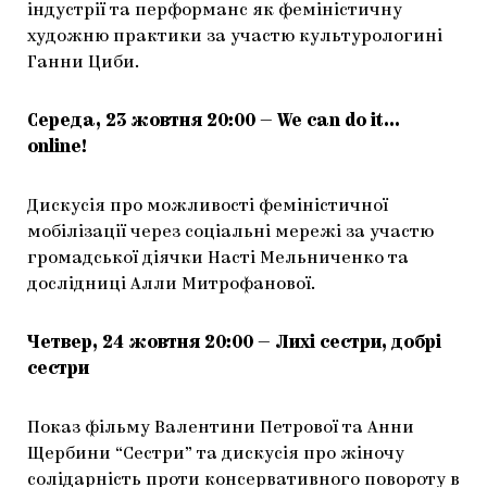
індустрії та перформанс як феміністичну
художню практики за участю культурологині
Ганни Циби.
Середа, 23 жовтня 20:00 —
We can do it…
online!
Дискусія про можливості феміністичної
мобілізації через соціальні мережі за участю
громадської діячки Насті Мельниченко та
дослідниці Алли Митрофанової.
Четвер, 24 жовтня 20:00
—
Лихі сестри, добрі
сестри
Показ фільму Валентини Петрової та Анни
Щербини “Сестри” та дискусія про жіночу
солідарність проти консервативного повороту в