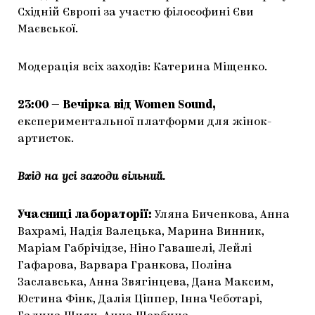
Східній Європі за участю філософині Єви
Маєвської.
Модерація всіх заходів: Катерина Міщенко.
23:00 — Вечірка від Women Sound,
експериментальної платформи для жінок-
артисток.
Вхід на усі заходи вільний.
Учасниці лабораторії:
Уляна Биченкова, Анна
Вахрамі, Надія Валецька, Марина Винник,
Маріам Габрічідзе, Ніно Гавашелі, Лейлі
Гафарова, Варвара Гранкова, Поліна
Заславська, Анна Звягінцева, Дана Максим,
Юстина Фінк, Далія Ціппер, Інна Чеботарі,