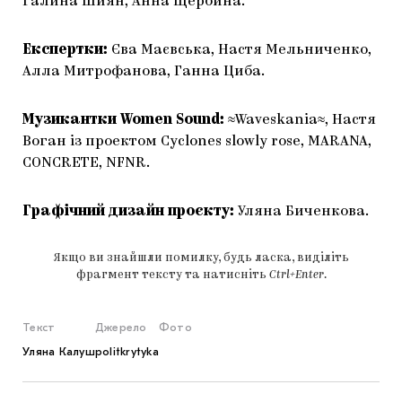
Галина Шиян, Анна Щербина.
Експертки:
Єва Маєвська, Настя Мельниченко,
Алла Митрофанова, Ганна Циба.
Музикантки Women Sound:
≈Waveskania≈, Настя
Воган із проектом Cyclones slowly rose, MARANA,
CONCRETE, NFNR.
Графічний дизайн проєкту:
Уляна Биченкова.
Якщо ви знайшли помилку, будь ласка, виділіть
фрагмент тексту та натисніть
Ctrl+Enter
.
Текст
Джерело
Фото
Уляна Калуш
politkrytyka