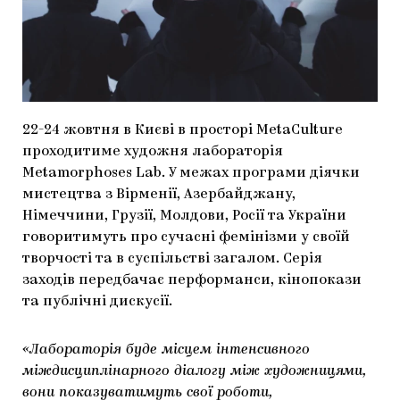
МАРІУПОЛЬСЬКІ МАРГІНАЛІЇ
ДОСЛІДНИЦЬКА ПЛАТФОРМА
ЗАПАЛЕННЯ
CARPATHIAN CULT ПРО РІЗДВЯНІ СВЯТА
22-24 жовтня в Києві в просторі MetaCulture
проходитиме художня лабораторія
Metamorphoses Lab. У межах програми діячки
мистецтва з Вірменії, Азербайджану,
Німеччини, Грузії, Молдови, Росії та України
говоритимуть про сучасні фемінізми у своїй
творчості та в суспільстві загалом. Серія
заходів передбачає перформанси, кінопокази
та публічні дискусії.
«Лабораторія буде місцем інтенсивного
міждисциплінарного діалогу між художницями,
вони показуватимуть свої роботи,