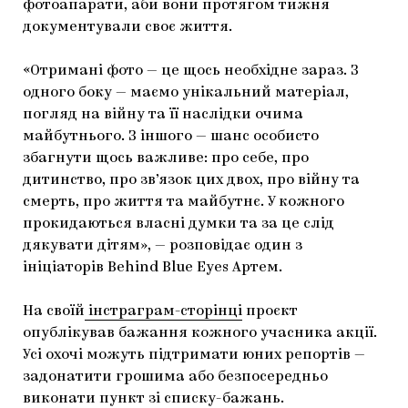
фотоапарати, аби вони протягом тижня
документували своє життя.
«Отримані фото — це щось необхідне зараз. З
одного боку — маємо унікальний матеріал,
погляд на війну та її наслідки очима
майбутнього. З іншого — шанс особисто
збагнути щось важливе: про себе, про
дитинство, про зв’язок цих двох, про війну та
смерть, про життя та майбутнє. У кожного
прокидаються власні думки та за це слід
дякувати дітям», — розповідає один з
ініціаторів Behind Blue Eyes Артем.
На своїй
інстраграм-сторінці
проєкт
опублікував бажання кожного учасника акції.
Усі охочі можуть підтримати юних репортів —
задонатити грошима або безпосередньо
виконати пункт зі списку-бажань.