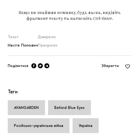
Якщо ви знайшли помилку, будь ласка, виділіть
фрагмент тексту та натисніть
Ctrl+Enter
.
Текст
Джерело
Настя Попович
Пресреліз
Поділитися
Зберегти
Теги
AVANGARDEN
Behind Blue Eyes
Російсько-українська війна
Україна