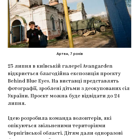
МАРІУПОЛЬСЬКІ МАРГІНАЛІЇ
ДОСЛІДНИЦЬКА ПЛАТФОРМА
ЗАПАЛЕННЯ
CARPATHIAN CULT ПРО РІЗДВЯНІ СВЯТА
Артем, 7 років
23 липня в київській галереї Avangarden
відкриється благодійна експозиція проєкту
Behind Blue Eyes. На виставці представлять
фотографії, зроблені дітьми з деокупованих сіл
України. Проєкт можна буде відвідати до 24
липня.
Ідею розробила команда волонтерів, які
опікуються звільненими територіями
Чернігівської області. Дітям дали одноразові