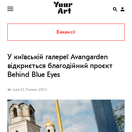
Вакансії
ENG
НОВИНИ
У київській галереї Avangarden
АФІША
відкриється благодійний проєкт
ІНТЕРВ’Ю
Behind Blue Eyes
СТАТТІ
22 Липня 2022
1146
КОЛОНКИ
СПЕЦПРОЄКТИ
THE UKRAINIAN PAVILION AT VENICE BIENNALE
2022