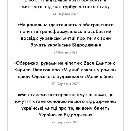
BIRUCHIY відкриває нові горизонти в
мистецтві під час турбулентного стану
14 Червня 2023
«Національна ідентичність з абстрактного
поняття трансформувалась в особистий
досвід»: українські митці про те, як вони
бачать українське Відродження
27 Квітня 2023
«Обережно, руками не чіпати»: Вася Дмитрик і
Кирило Ліпатов про «Мідний саван» у рамках
циклу Одеського художнього «Мови війни»
30 Березня 2023
«Ми станемо по-справжньому вільними, це
почуття стане основою нашого відродження»:
українські митці про те, як вони бачать
Українське Відродження
29 Березня 2023