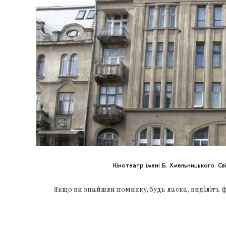
Кінотеатр імені Б. Хмельницького. С
Якщо ви знайшли помилку, будь ласка, виділіть 