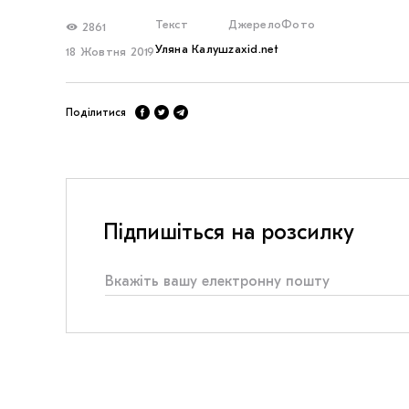
Текст
Джерело
Фото
2861
Уляна Калуш
zaxid.net
18 Жовтня 2019
Поділитися
Підпишіться на розсилку