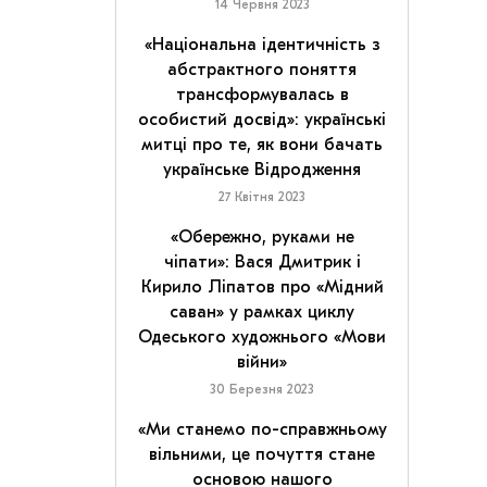
14 Червня 2023
«Національна ідентичність з
абстрактного поняття
трансформувалась в
особистий досвід»: українські
митці про те, як вони бачать
українське Відродження
27 Квітня 2023
«Обережно, руками не
чіпати»: Вася Дмитрик і
Кирило Ліпатов про «Мідний
саван» у рамках циклу
Одеського художнього «Мови
війни»
30 Березня 2023
«Ми станемо по-справжньому
вільними, це почуття стане
основою нашого