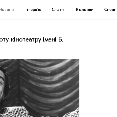
Новини
Інтерв’ю
Статті
Колонки
Спецп
Афіша
The Uk
ту кінотеатру імені Б.
Маріуп
Дослі
Запал
Carpat