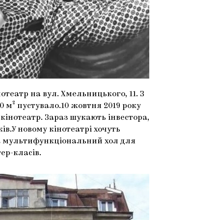
нотеатр на вул. Хмельницького, 11. З
 м² пустувало.10 жовтня 2019 року
 кінотеатр. Зараз шукають інвестора,
ів.У новому кінотеатрі хочуть
ож мультифункціональний хол для
ер-класів.