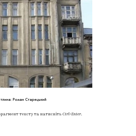
вітлина: Роман Старецький
фрагмент тексту та натисніть
Ctrl+Enter
.