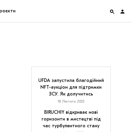
роєкти
rainian Pavilion at Venice Biennale 2022
ольські маргіналії
дницька платформа
ення
UFDA запустила благодійний
NFT-аукціон для підтримки
ЗСУ. Як долучитись
hian Cult про різдвяні свята
18 Лютого 2025
BIRUCHIY відкриває нові
горизонти в мистецтві під
час турбулентного стану