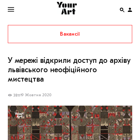
Вакансії
ENG
НОВИНИ
У мережі відкрили доступ до архіву
АФІША
львівського неофіційного
ІНТЕРВ’Ю
мистецтва
СТАТТІ
19 Жовтня 2020
3811
КОЛОНКИ
СПЕЦПРОЄКТИ
THE UKRAINIAN PAVILION AT VENICE BIENNALE
2022