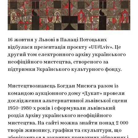
МАРІУПОЛЬСЬКІ МАРГІНАЛІЇ
ДОСЛІДНИЦЬКА ПЛАТФОРМА
ЗАПАЛЕННЯ
16 жовтня у Львові в Палаці Потоцьких
CARPATHIAN CULT ПРО РІЗДВЯНІ СВЯТА
відбулася презентація проєкту «UU#Lviv». Це
другий том електронного архіву українського
неофіційного мистецтва, створеного за
підтримки Українського культурного фонду.
Мистецтвознавець Богдан Мисюга разом із
командою аукціонного дому «Дукат» провели
дослідження альтернативної львівської сцени
1950–1980-х років і сформували львівський
розділ Архіву українського неофіційного
мистецтва. На сайті можна знайти понад 2 000
творів живопису, графіки та скульптури, що