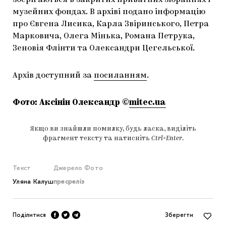
зберігаються в закритих приватних зібраннях і
музейних фондах. В архіві подано інформацію
про Євгена Лисика, Карла Звіринського, Петра
Марковича, Олега Мінька, Романа Петрука,
Зеновія Флінти та Олександри Цегельської.
Архів доступний за
посиланням
.
Фото: Аксінін Олександр ©
mitec.ua
Якщо ви знайшли помилку, будь ласка, виділіть
фрагмент тексту та натисніть
Ctrl+Enter
.
Текст
Джерело
Фото
Уляна Калуш
пресреліз
Поділитися
Зберегти