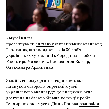
МАРІУПОЛЬСЬКІ МАРГІНАЛІЇ
ДОСЛІДНИЦЬКА ПЛАТФОРМА
ЗАПАЛЕННЯ
CARPATHIAN CULT ПРО РІЗДВЯНІ СВЯТА
У Музеї Києва
презентували
виставку
«Український авангард.
Еволюція», що складається із 30 робіт
українських художників. Серед них – роботи
Казимира Малевича, Олександри Екстер,
Олександра Архипенка.
У майбутньому організатори виставки
планують створити окремий музей
українського авангарду, де глядачам буде
доступна набагато більша колекція робіт.
Гендиректорка музею Діана Попова
розповіла
,