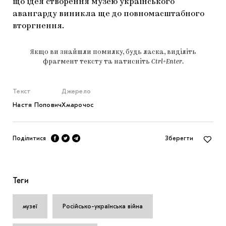
що ідея створення музею українського
авангарду виникла ще до повномасштабного
вторгнення.
Якщо ви знайшли помилку, будь ласка, виділіть
фрагмент тексту та натисніть
Ctrl+Enter
.
Текст
Джерело
Настя Попович
Хмарочос
Поділитися
Зберегти
Теги
музеї
Російсько-українська війна