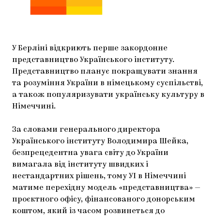
МАРІУПОЛЬСЬКІ МАРГІНАЛІЇ
ДОСЛІДНИЦЬКА ПЛАТФОРМА
ЗАПАЛЕННЯ
У Берліні відкриють перше закордонне
представництво Українського інституту.
CARPATHIAN CULT ПРО РІЗДВЯНІ СВЯТА
Представництво планує покращувати знання
та розуміння України в німецькому суспільстві,
а також популяризувати українську культуру в
Німеччині.
За словами генерального директора
Українського інституту Володимира Шейка,
безпрецедентна увага світу до України
вимагала від інституту швидких і
нестандартних рішень, тому УІ в Німеччині
матиме перехідну модель «представництва» —
проєктного офісу, фінансованого донорським
коштом, який із часом розвинеться до