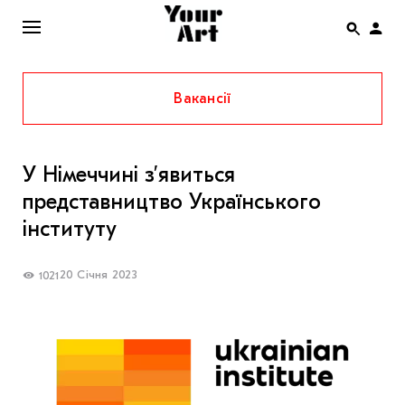
Вакансії
ENG
НОВИНИ
У Німеччині зʼявиться
АФІША
представництво Українського
ІНТЕРВ’Ю
інституту
СТАТТІ
20 Січня 2023
1021
КОЛОНКИ
СПЕЦПРОЄКТИ
THE UKRAINIAN PAVILION AT VENICE BIENNALE
2022