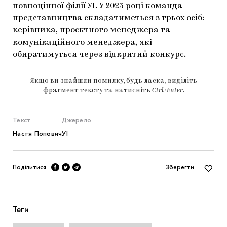
повноцінної філії УІ. У 2023 році команда
представництва складатиметься з трьох осіб:
керівника, проєктного менеджера та
комунікаційного менеджера, які
обиратимуться через відкритий конкурс.
Якщо ви знайшли помилку, будь ласка, виділіть
фрагмент тексту та натисніть
Ctrl+Enter
.
Текст
Джерело
Настя Попович
УІ
Поділитися
Зберегти
Теги