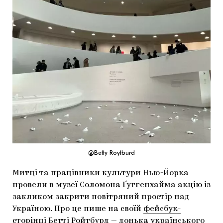
МАРІУПОЛЬСЬКІ МАРГІНАЛІЇ
ДОСЛІДНИЦЬКА ПЛАТФОРМА
ЗАПАЛЕННЯ
CARPATHIAN CULT ПРО РІЗДВЯНІ СВЯТА
@Betty Roytburd
Митці та працівники культури Нью-Йорка
провели в музеї Соломона Ґуггенхайма акцію із
закликом закрити повітряний простір над
Україною. Про це пише на своїй
фейсбук-
сторінці Бетті Ройтбурд
— донька українського