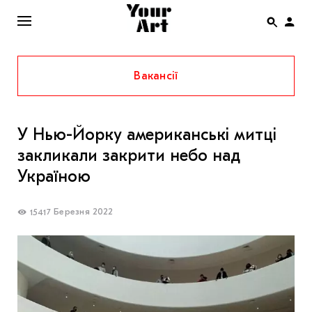
Вакансії
ENG
НОВИНИ
У Нью-Йорку американські митці
АФІША
закликали закрити небо над
ІНТЕРВ’Ю
Україною
СТАТТІ
7 Березня 2022
1541
КОЛОНКИ
СПЕЦПРОЄКТИ
THE UKRAINIAN PAVILION AT VENICE BIENNALE
2022