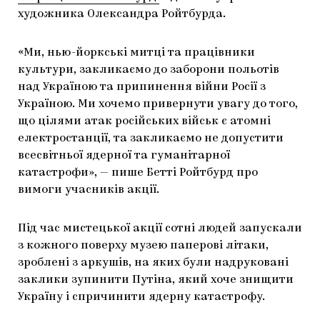
художника Олександра Ройтбурда.
«Ми, нью-йоркські митці та працівники
культури, закликаємо до заборони польотів
над Україною та припинення війни Росії з
Україною. Ми хочемо привернути увагу до того,
що цілями атак російських військ є атомні
електростанції, та закликаємо не допустити
всесвітньої ядерної та гуманітарної
катастрофи», — пише Бетті Ройтбурд про
вимоги учасників акції.
Під час мистецької акції сотні людей запускали
з кожного поверху музею паперові літаки,
зроблені з аркушів, на яких були надруковані
заклики зупинити Путіна, який хоче знищити
Україну і спричинити ядерну катастрофу.