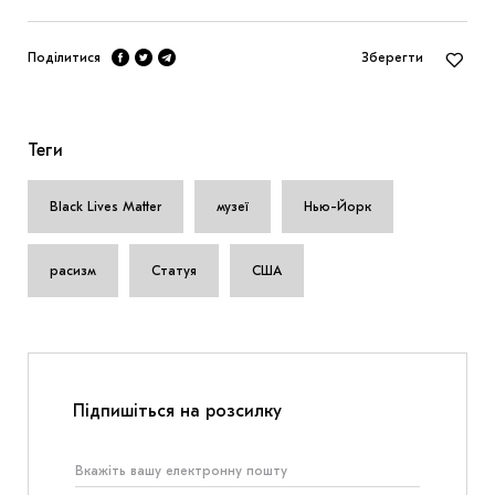
Поділитися
Зберегти
Теги
Black Lives Matter
музеї
Нью-Йорк
расизм
Статуя
США
Підпишіться на розсилку