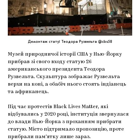
МАРІУПОЛЬСЬКІ МАРГІНАЛІЇ
ДОСЛІДНИЦЬКА ПЛАТФОРМА
ЗАПАЛЕННЯ
Демонтаж статуї Теодора Рузвельта @cbs58
CARPATHIAN CULT ПРО РІЗДВЯНІ СВЯТА
Музей природничої історії США у Нью-Йорку
прибрав зі свого входу статую 26
американського президента Теодора
Рузвельта. Скульптура зображає Рузвельта
верхи на коні, а обабіч нього стоять індіанець
та африканець.
Під час протестів Black Lives Matter, які
відбувались у 2020 році, інституція звернулася
до влади Нью-Йорка з проханням прибрати
статую. Місто підтримало пропозицію, проте
прибрали пам’ятку лише зараз.