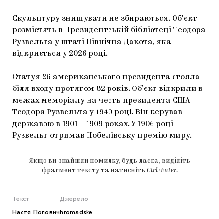
Скульптуру знищувати не збираються. Обʼєкт
розмістять в Президентській бібліотеці Теодора
Рузвельта у штаті Північна Дакота, яка
відкриється у 2026 році.
Статуя 26 американського президента стояла
біля входу протягом 82 років. Обʼєкт відкрили в
межах меморіалу на честь президента США
Теодора Рузвельта у 1940 році. Він керував
державою в 1901 – 1909 роках. У 1906 році
Рузвельт отримав Нобелівську премію миру.
Якщо ви знайшли помилку, будь ласка, виділіть
фрагмент тексту та натисніть
Ctrl+Enter
.
Текст
Джерело
Настя Попович
hromadske