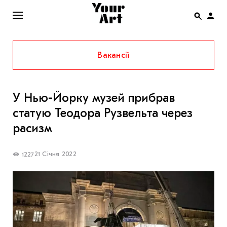
Вакансії
ENG
НОВИНИ
У Нью-Йорку музей прибрав
АФІША
статую Теодора Рузвельта через
ІНТЕРВ’Ю
расизм
СТАТТІ
21 Січня 2022
1227
КОЛОНКИ
СПЕЦПРОЄКТИ
THE UKRAINIAN PAVILION AT VENICE BIENNALE
2022