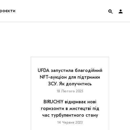
роєкти
rainian Pavilion at Venice Biennale 2022
ольські маргіналії
дницька платформа
UFDA запустила благодійний
NFT-аукціон для підтримки
ення
ЗСУ. Як долучитись
18 Лютого 2025
hian Cult про різдвяні свята
BIRUCHIY відкриває нові
горизонти в мистецтві під
час турбулентного стану
14 Червня 2023