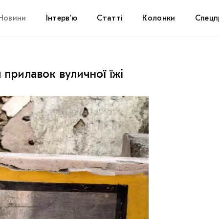
Новини
Інтерв’ю
Статті
Колонки
Спецп
Афіша
The Uk
 прилавок вуличної їжі
Маріуп
Дослі
Запал
Carpat