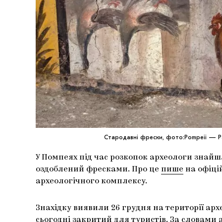
Стародавні фрески, фото:Pompeii — P
У Помпеях під час розкопок археологи знайш
оздоблений фресками. Про це
пише
на офіці
археологічного комплексу.
Знахідку виявили 26 грудня на території архе
сьогодні закритий для туристів. За словами 