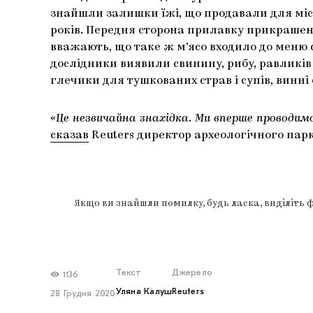
знайшли залишки їжі, що продавали для міс
років. Передня сторона прилавку прикрашен
вважають, що таке ж м’ясо входило до меню ф
дослідники виявили свинину, рибу, равликів 
глечики для тушкованих страв і супів, винні
«Це незвичайна знахідка. Ми вперше проводим
сказав
Reuters директор археологічного парк
Якщо ви знайшли помилку, будь ласка, виділіть 
Текст
Джерело
1136
Уляна Калуш
Reuters
28 Грудня 2020