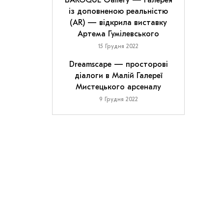
BAROQUE Gallery — галерея
із доповненою реальністю
(AR) — відкрила виставку
Артема Гумілевського
15 Грудня 2022
Dreamscape — просторові
діалоги в Малій Галереї
Мистецького арсеналу
9 Грудня 2022
Стародавні фрески, фото:Pompeii — Parco