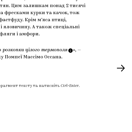
тян. Цим залишкам понад 2 тисячі
а фресками курки та качок, тож
астфуду. Крім м’яса птиці,
і яловичину. А також спеціальні
 фляги і амфори.
о розкопки цілого
термополя
»
, —
у Помпеї Массімо Оссана.
фрагмент тексту та натисніть
Ctrl+Enter
.