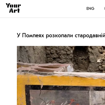
ENG
У Помпеях розкопали стародавній