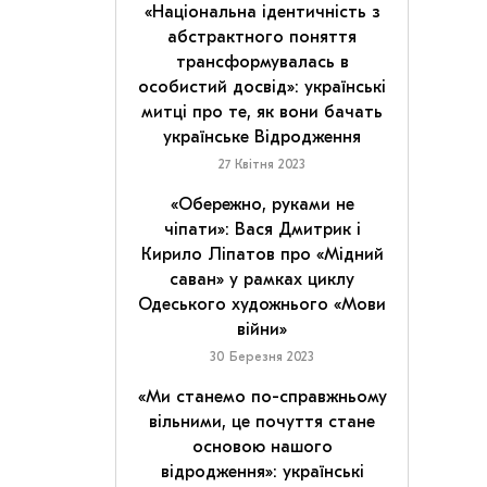
«Національна ідентичність з
абстрактного поняття
трансформувалась в
особистий досвід»: українські
митці про те, як вони бачать
українське Відродження
27 Квітня 2023
«Обережно, руками не
чіпати»: Вася Дмитрик і
Кирило Ліпатов про «Мідний
саван» у рамках циклу
Одеського художнього «Мови
війни»
30 Березня 2023
«Ми станемо по-справжньому
вільними, це почуття стане
основою нашого
відродження»: українські