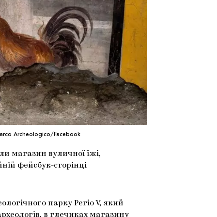
arco Archeologico/Facebook
ли магазин вуличної їжі,
йній фейсбук-сторінці
ологічного парку Регіо V, який
археологів, в глечиках магазину