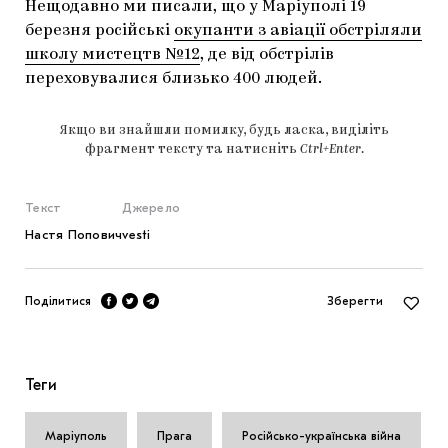
Нещодавно ми писали, що у Маріуполі 19
березня російські
окупанти з авіації обстріляли
школу мистецтв №12
, де від обстрілів
переховувалися близько 400 людей.
Якщо ви знайшли помилку, будь ласка, виділіть
фрагмент тексту та натисніть
Ctrl+Enter
.
Текст
Джерело
Настя Попович
vesti
Поділитися
Зберегти
Теги
Маріуполь
Прага
Російсько-українська війна