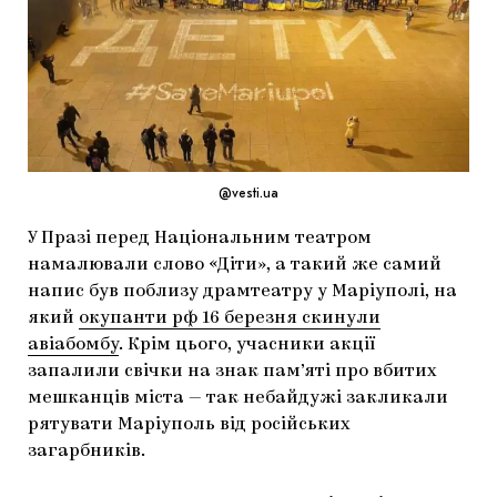
МАРІУПОЛЬСЬКІ МАРГІНАЛІЇ
ДОСЛІДНИЦЬКА ПЛАТФОРМА
ЗАПАЛЕННЯ
CARPATHIAN CULT ПРО РІЗДВЯНІ СВЯТА
@vesti.ua
У Празі перед Національним театром
намалювали слово «Діти», а такий же самий
напис був поблизу драмтеатру у Маріуполі, на
який
окупанти рф 16 березня скинули
авіабомбу
. Крім цього, учасники акції
запалили свічки на знак пам’яті про вбитих
мешканців міста — так небайдужі закликали
рятувати Маріуполь від російських
загарбників.