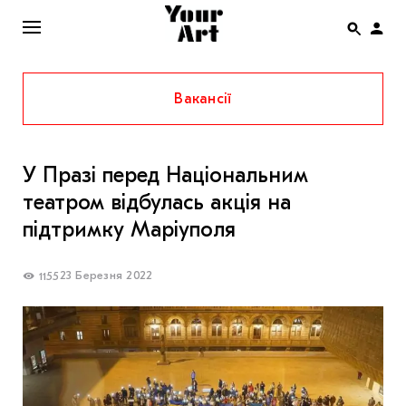
Вакансії
ENG
НОВИНИ
У Празі перед Національним
АФІША
театром відбулась акція на
ІНТЕРВ’Ю
підтримку Маріуполя
СТАТТІ
23 Березня 2022
1155
КОЛОНКИ
СПЕЦПРОЄКТИ
THE UKRAINIAN PAVILION AT VENICE BIENNALE
2022