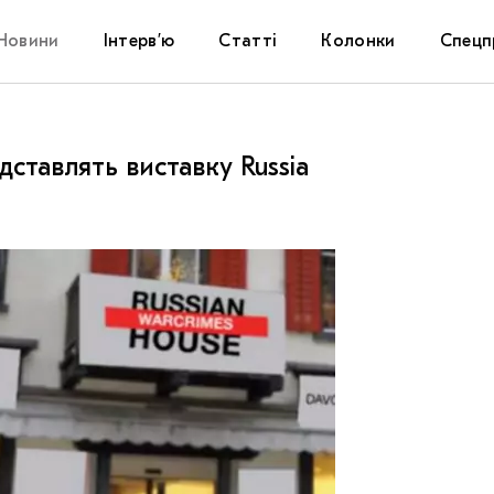
Новини
Інтерв’ю
Статті
Колонки
Спецп
Афіша
The Uk
дставлять виставку Russia
Маріуп
Дослі
Запал
Carpat