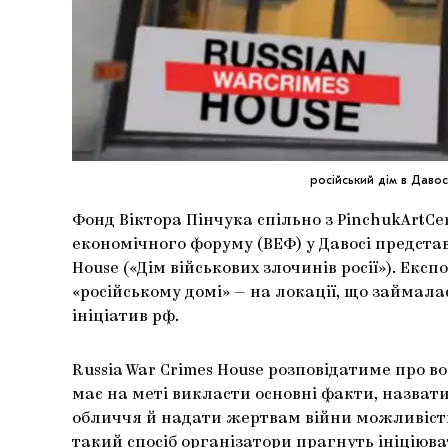
російський дім в Давос
Фонд Віктора Пінчука спільно з PinchukArtCen
економічного форуму (ВЕФ) у Давосі представ
House («Дім військових злочинів росії»). Екс
«російському домі» — на локації, що займал
ініціатив рф.
Russia War Crimes House розповідатиме про во
має на меті викласти основні факти, назвати
обличчя й надати жертвам війни можливість р
такий спосіб організатори прагнуть ініціюв