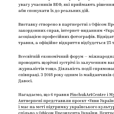
увагу учасників ВЕФ, які приймають рішенн
аби спонукати їх до реальних дій.
Виставку створено в партнерстві з Офісом Пр
закордонних справ, інтернет-виданням «Укр
асоціацією професійних фотографів. Відвідат
травня, а офіційне відкриття відбудеться 23 
Всесвітній економічний форум — міжнародна
проводить щорічні зустрічі із залученням ваг
журналістів тощо. Діяльність події спрямов
співпраці. З 2018 року одним із майданчиків 
Давосі.
Нагадаємо, що 6 травня
PinchukArtCentre і 
Антверпені представили проєкт «Уяви Україну
і має на меті підтримку українського культу
спільно з Офісом Президента України, Центр