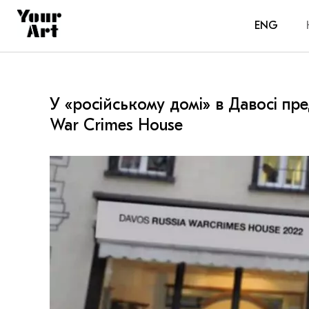
ENG
У «російському домі» в Давосі пре
War Crimes House