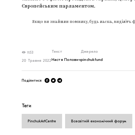
Європейським парламентом.
Якщо ви знайшли помилку, будь ласка, виділіть 
Текст
Джерело
1153
Настя Попович
pinchukfund
20 Травня 2022
Поділитися
Теги
PinchukArtCentre
Всесвітній економічний форум