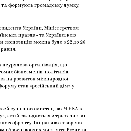
я та формують громадську думку,
езидента України, Міністерством
аїнська правда» та Українською
и експозицію можна буде з 22 до 26
травня.
 неурядова організація, що
омих бізнесменів, політиків,
ана на розвиток міжнародної
форуму став «російський дім» у
Музей сучасного мистецтва M HKA в
», який складається з трьох частин
рного фронту.
Ініціатива створена
ом образотворчих мистецтв Bozar та