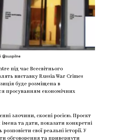
і @suspilne
tre під час Всесвітнього
лять виставку Russia War Crimes
позиція буде розміщена в
ася просуванням економічних
єнні злочини, скоєні росією. Проєкт
 імена та дати, показати конкретні
озповісти свої реальні історії. У
ати обговорення та привернути