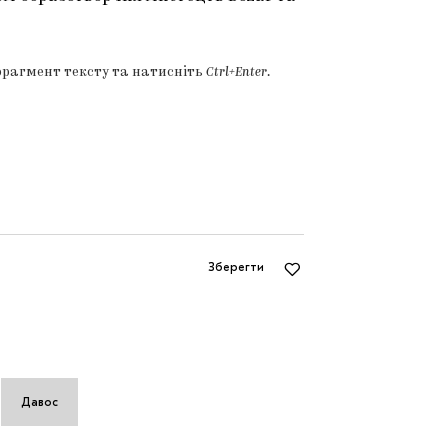
фрагмент тексту та натисніть
Ctrl+Enter
.
Зберегти
Давос