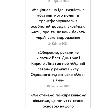
14 Червня 2023
«Національна ідентичність з
абстрактного поняття
трансформувалась в
особистий досвід»: українські
митці про те, як вони бачать
українське Відродження
27 Квітня 2023
«Обережно, руками не
чіпати»: Вася Дмитрик і
Кирило Ліпатов про «Мідний
саван» у рамках циклу
Одеського художнього «Мови
війни»
30 Березня 2023
«Ми станемо по-справжньому
вільними, це почуття стане
основою нашого