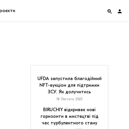
роєкти
rainian Pavilion at Venice Biennale 2022
ольські маргіналії
дницька платформа
ення
UFDA запустила благодійний
NFT-аукціон для підтримки
ЗСУ. Як долучитись
hian Cult про різдвяні свята
18 Лютого 2025
BIRUCHIY відкриває нові
горизонти в мистецтві під
час турбулентного стану