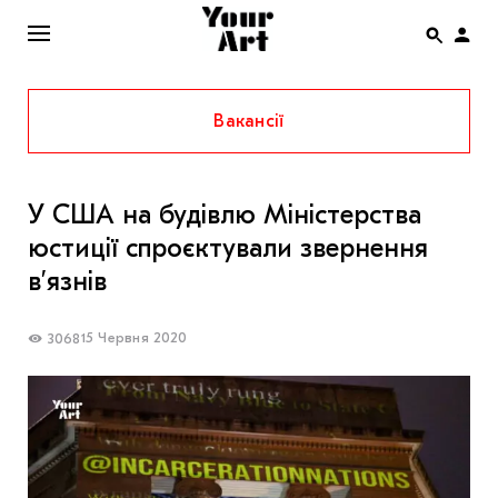
Вакансії
ENG
НОВИНИ
У США на будівлю Міністерства
АФІША
юстиції спроєктували звернення
ІНТЕРВ’Ю
в’язнів
СТАТТІ
15 Червня 2020
3068
КОЛОНКИ
СПЕЦПРОЄКТИ
THE UKRAINIAN PAVILION AT VENICE BIENNALE
2022