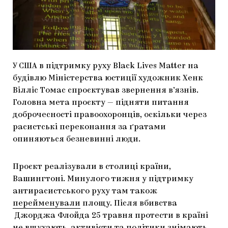
МАРІУПОЛЬСЬКІ МАРГІНАЛІЇ
ДОСЛІДНИЦЬКА ПЛАТФОРМА
ЗАПАЛЕННЯ
У США в підтримку руху Black Lives Matter на
CARPATHIAN CULT ПРО РІЗДВЯНІ СВЯТА
будівлю Міністерства юстиції художник Хенк
Вілліс Томас спроєктував звернення в’язнів.
Головна мета проєкту — підняти питання
доброчесності правоохоронців, оскільки через
расистські переконання за ґратами
опиняються безневинні люди.
Проєкт реалізували в столиці країни,
Вашингтоні. Минулого тижня у підтримку
антирасистського руху там також
перейменували
площу. Після вбивства
Джорджа Флойда 25 травня протести в країні