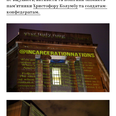
не вщухають, активісти та політики знімають
пам’ятники
Христофору Колумбу
та
солдатам-
конфедератам.