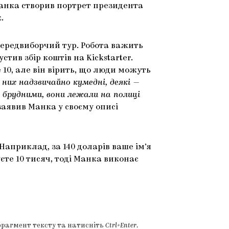
Манка створив портрет президента
.
передвиборчий тур. Робота важить
стив збір коштів на Kickstarter.
е 10, але він вірить, що люди можуть
з них надзвичайно кумедні, деякі —
о брудними, вони лежали на полиці
заявив Манка у своєму описі
априклад, за 140 доларів ваше ім’я
те 10 тисяч, тоді Манка виконає
фрагмент тексту та натисніть
Ctrl+Enter
.