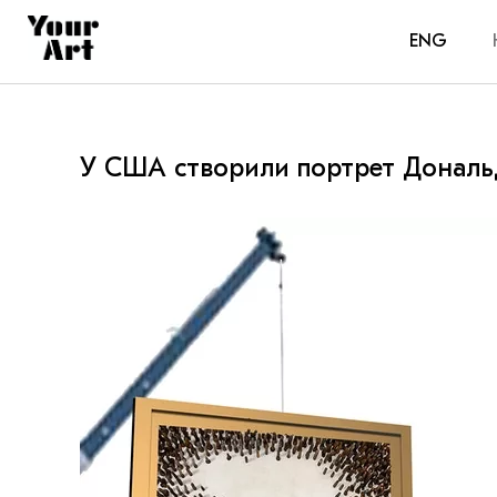
ENG
У США створили портрет Дональд