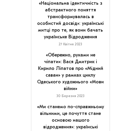
«Національна ідентичність з
абстрактного поняття
трансформувалась в
особистий досвід»: українські
митці про те, як вони бачать
українське Відродження
27 Квітня 2023
«Обережно, руками не
чіпати»: Вася Дмитрик і
Кирило Ліпатов про «Мідний
саван» у рамках циклу
Одеського художнього «Мови
війни»
30 Березня 2023
«Ми станемо по-справжньому
вільними, це почуття стане
основою нашого
відродження»: українські