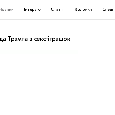
Новини
Інтерв’ю
Статті
Колонки
Спецп
Афіша
The Uk
а Трампа з секс-іграшок
Маріуп
Дослі
Запал
Carpat