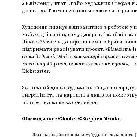
У Клівленді, штат Огайо, художник Стефан 
Дональда Трампа за допомогою секс-іграшок
Художник планує відправитись з роботою у 
майже дві тонни, тому для реалізації він запу
Поки з 75 тисяч доларів він зміг зібрати лиш
підтримати реалізувати проєкт.
«Більшість і
справді дивні. Одні з екземплярів були жахлив
магазину 40 років, їх так ніхто і не купив»,
— 
Kickstarter.
За кожний донат художник обіцяє нагороду. Н
вигравіюють на картині, а якщо ви пожертвує
портрет на ваше замовлення.
Обкладинка: ©
knife
, ©Stephen Manka
Якщо ви знайшли помилку, будь ласка, виділіть 