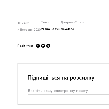
Текст
Джерело
Фото
2487
Уляна Калуш
cleveland
7 Вересня 2020
Поділитися
Підпишіться на розсилку