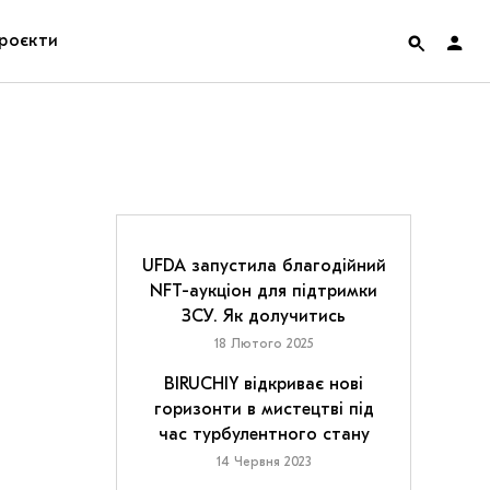
роєкти
rainian Pavilion at Venice Biennale 2022
ольські маргіналії
дницька платформа
UFDA запустила благодійний
NFT-аукціон для підтримки
ення
ЗСУ. Як долучитись
18 Лютого 2025
hian Cult про різдвяні свята
BIRUCHIY відкриває нові
горизонти в мистецтві під
час турбулентного стану
14 Червня 2023