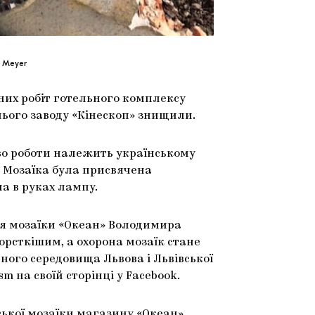
a Meyer
ьних робіт готельного комплексу
нього заводу «Кінескоп» знищили.
во роботи належить українському
Мозаїка була присвячена
а в руках лампу.
ня мозаїки «Океан» Володимира
рсткішим, а охорона мозаїк стане
ного середовища Львова і Львівської
m на своїй сторінці у Facebook.
кої мозаїки магазину «Океан».