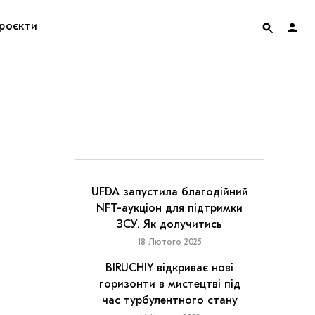
роєкти
rainian Pavilion at Venice Biennale 2022
ольські маргіналії
дницька платформа
ення
UFDA запустила благодійний
NFT-аукціон для підтримки
ЗСУ. Як долучитись
hian Cult про різдвяні свята
18 Лютого 2025
BIRUCHIY відкриває нові
горизонти в мистецтві під
час турбулентного стану