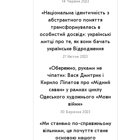
14 Червня 2023
«Національна ідентичність з
абстрактного поняття
трансформувалась в
особистий досвід»: українські
митці про те, як вони бачать
українське Відродження
27 Квітня 2023
«Обережно, руками не
чіпати»: Вася Дмитрик і
Кирило Ліпатов про «Мідний
саван» у рамках циклу
Одеського художнього «Мови
війни»
30 Березня 2023
«Ми станемо по-справжньому
вільними, це почуття стане
основою нашого