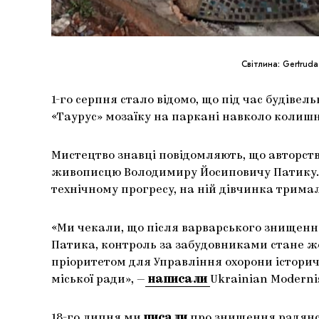
Світлина: Gertrud
1-го серпня стало відомо, що під час будівел
«Таурус» мозаїку на паркані навколо колиш
Мистецтво знавці повідомляють, що авторст
живописцю Володимиру Йосиповичу Патику. 
технічному прогресу, на ній дівчинка тримал
«Ми чекали, що після варварського знищен
Патика, контроль за забудовниками стане жо
пріоритетом для Управління охорони історич
міської ради», —
написали
Ukrainian Modernis
18-го липня ми
писали
про знищення радянсь