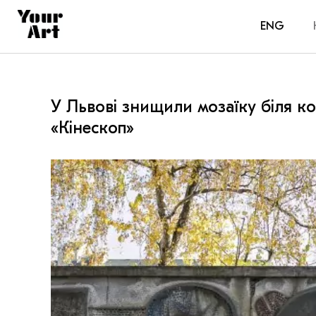
ENG
У Львові знищили мозаїку біля к
«Кінескоп»