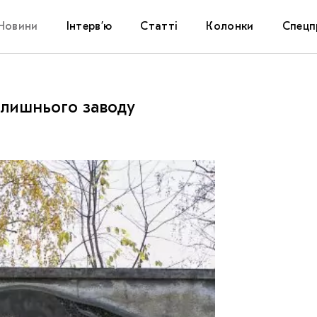
Новини
Інтерв’ю
Статті
Колонки
Спецп
Афіша
The Uk
олишнього заводу
Маріуп
Дослі
Запал
Carpat