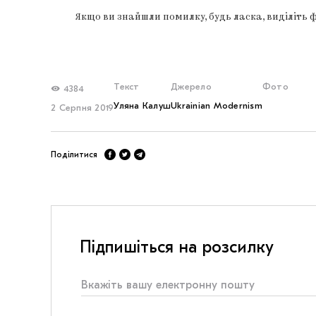
Якщо ви знайшли помилку, будь ласка, виділіть 
Текст
Джерело
Фото
4384
Уляна Калуш
Ukrainian Modernism
2 Серпня 2019
Поділитися
Підпишіться на розсилку