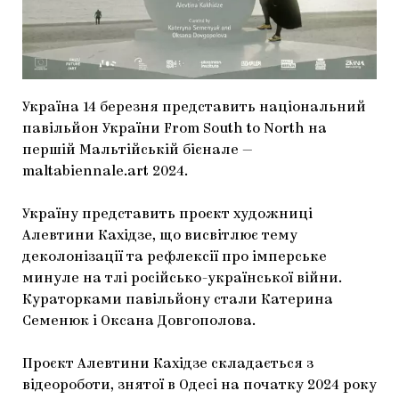
МАРІУПОЛЬСЬКІ МАРГІНАЛІЇ
ДОСЛІДНИЦЬКА ПЛАТФОРМА
ЗАПАЛЕННЯ
Україна 14 березня представить національний
CARPATHIAN CULT ПРО РІЗДВЯНІ СВЯТА
павільйон України From South to North на
першій Мальтійській бієнале —
maltabiennale.art 2024.
Україну представить проєкт художниці
Алевтини Кахідзе, що висвітлює тему
деколонізації та рефлексії про імперське
минуле на тлі російсько-української війни.
Кураторками павільйону стали Катерина
Семенюк і Оксана Довгополова.
Проєкт Алевтини Кахідзе складається з
відеороботи, знятої в Одесі на початку 2024 року