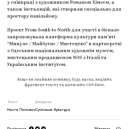
у співпраці з художником Романом Хімеєм, а
також інсталяцій, які створили спеціально для
простору павільйону.
Проєкт From South to North для участі в бієнале
запропонувала платформа культури пам’яті
“Минуле / Майбутнє / Мистецтво” в партнерстві
з Одеським національним художнім музеєм,
мистецьким продакшеном NOS з Італії та
Українським інститутом.
Якщо ви знайшли помилку, будь ласка, виділіть
фрагмент тексту та натисніть
Ctrl+Enter
.
Текст
Джерело
Настя Попович
Суспільне Культура
Поділитися
Зберегти