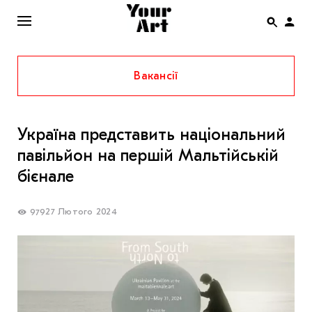
Вакансії
ENG
НОВИНИ
Україна представить національний
АФІША
павільйон на першій Мальтійській
ІНТЕРВ’Ю
бієнале
СТАТТІ
27 Лютого 2024
979
КОЛОНКИ
СПЕЦПРОЄКТИ
THE UKRAINIAN PAVILION AT VENICE BIENNALE
2022