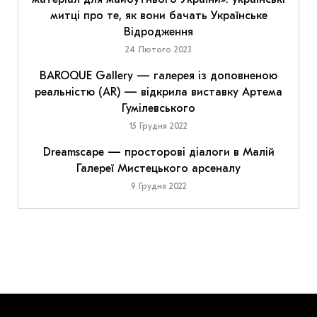
митці про те, як вони бачать Українське
Відродження
24 Лютого 2023
BAROQUE Gallery — галерея із доповненою
реальністю (AR) — відкрила виставку Артема
Гумілевського
15 Грудня 2022
Dreamscape — просторові діалоги в Малій
Галереї Мистецького арсеналу
9 Грудня 2022