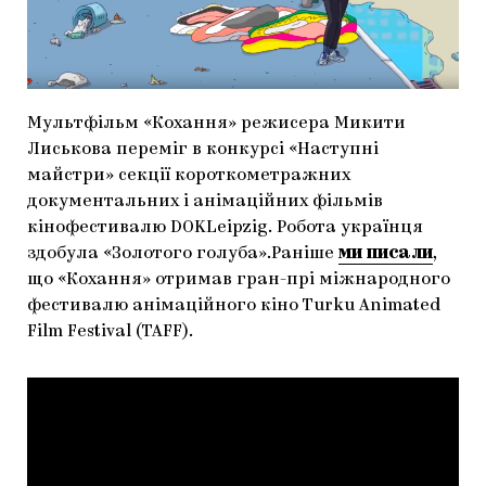
МАРІУПОЛЬСЬКІ МАРГІНАЛІЇ
ДОСЛІДНИЦЬКА ПЛАТФОРМА
ЗАПАЛЕННЯ
Мультфільм «Кохання» режисера Микити
CARPATHIAN CULT ПРО РІЗДВЯНІ СВЯТА
Лиськова переміг в конкурсі «Наступні
майстри» секції короткометражних
документальних і анімаційних фільмів
кінофестивалю DOKLeipzig. Робота українця
здобула «Золотого голуба».Раніше
ми писали
,
що «Кохання» отримав гран-прі міжнародного
фестивалю анімаційного кіно Turku Animated
Film Festival (TAFF).