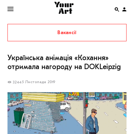
Вакансії
ENG
НОВИНИ
Українська анімація «Кохання»
АФІША
отримала нагороду на DOKLeipzig
ІНТЕРВ’Ю
СТАТТІ
5 Листопада 2019
3244
КОЛОНКИ
СПЕЦПРОЄКТИ
THE UKRAINIAN PAVILION AT VENICE BIENNALE
2022