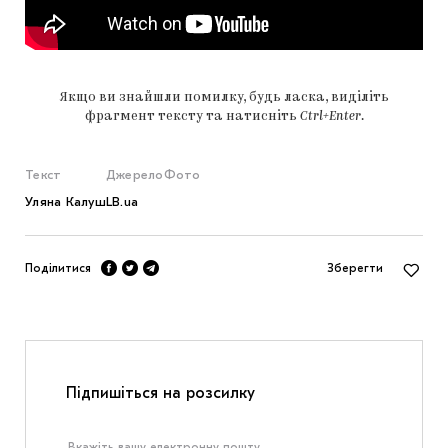
Якщо ви знайшли помилку, будь ласка, виділіть
фрагмент тексту та натисніть
Ctrl+Enter
.
Текст
Джерело
Фото
Уляна Калуш
LB.ua
Поділитися
Зберегти
Підпишіться на розсилку