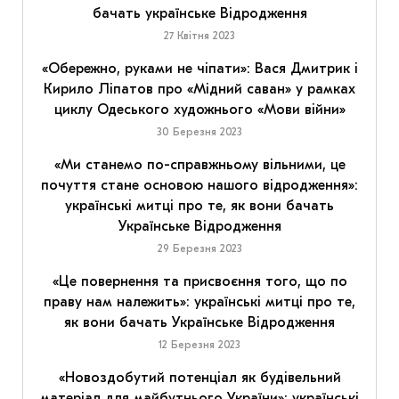
бачать українське Відродження
27 Квітня 2023
«Обережно, руками не чіпати»: Вася Дмитрик і
Кирило Ліпатов про «Мідний саван» у рамках
циклу Одеського художнього «Мови війни»
30 Березня 2023
«Ми станемо по-справжньому вільними, це
почуття стане основою нашого відродження»:
українські митці про те, як вони бачать
Українське Відродження
29 Березня 2023
«Це повернення та присвоєння того, що по
праву нам належить»: українські митці про те,
як вони бачать Українське Відродження
12 Березня 2023
«Новоздобутий потенціал як будівельний
матеріал для майбутнього України»: українські